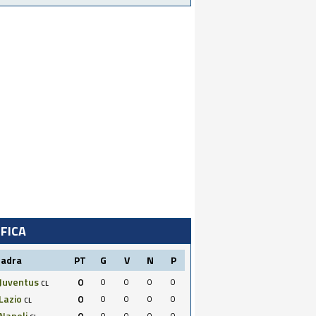
IFICA
uadra
PT
G
V
N
P
Juventus
0
0
0
0
0
CL
Lazio
0
0
0
0
0
CL
Napoli
0
0
0
0
0