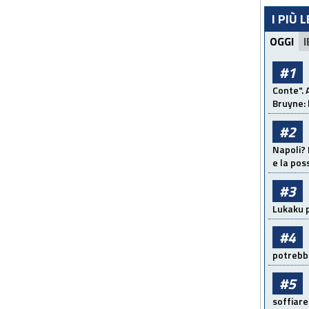
I PIÙ 
OGGI
I
#1
Conte". 
Bruyne: 
#2
Napoli? 
e la pos
#3
Lukaku p
#4
potrebbe
#5
soffiare