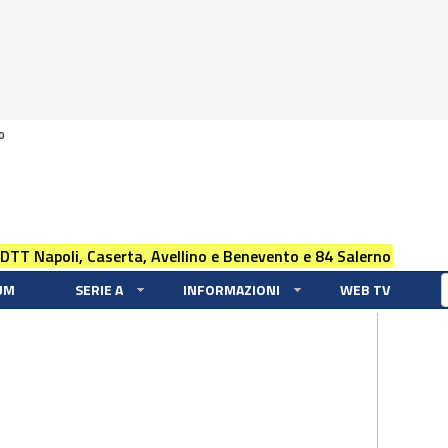
0
 DTT Napoli, Caserta, Avellino e Benevento e 84 Salerno
UM
SERIE A
INFORMAZIONI
WEB TV