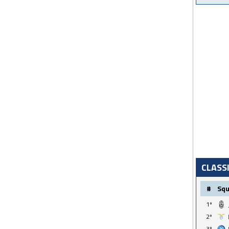
CLASS
#
Sq
1º
2º
3º