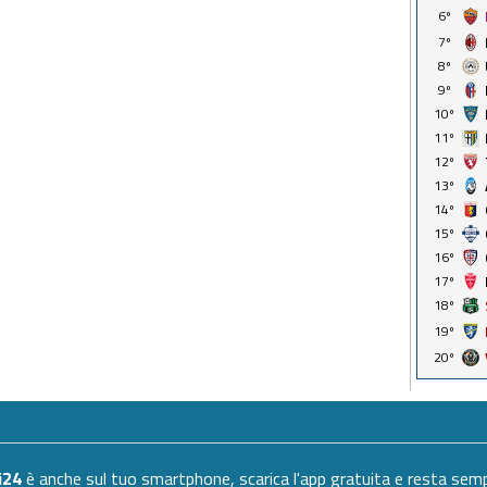
6º
7º
8º
9º
10º
11º
12º
13º
14º
15º
16º
17º
18º
19º
20º
i24
è anche sul tuo smartphone, scarica l'app gratuita e resta se