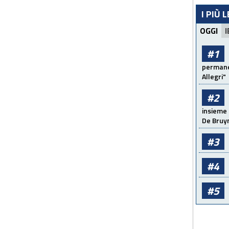
I PIÙ 
OGGI
I
#1
permanen
Allegri"
#2
insieme 
De Bruy
#3
#4
#5