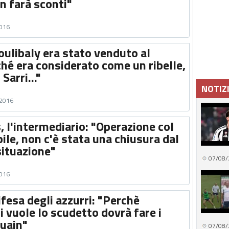
n farà sconti"
2016
oulibaly era stato venduto al
hé era considerato come un ribelle,
Sarri..."
NOTIZ
 2016
 l'intermediario: "Operazione col
ile, non c'è stata una chiusura dal
situazione"
07/08/
2016
fesa degli azzurri: "Perchè
i vuole lo scudetto dovrà fare i
guain"
07/08/