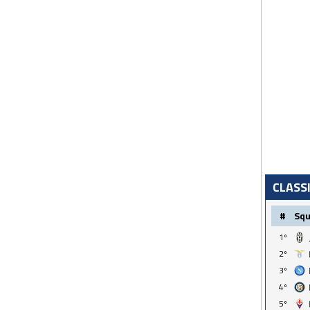
CLASS
#
Sq
1º
2º
3º
4º
5º