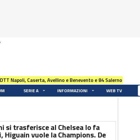
0
 DTT Napoli, Caserta, Avellino e Benevento e 84 Salerno
UM
SERIE A
INFORMAZIONI
WEB TV
i si trasferisce al Chelsea lo fa
i, Higuain vuole la Champions. De