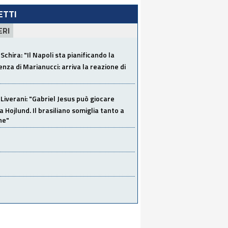
LETTI
ERI
Schira: "Il Napoli sta pianificando la
za di Marianucci: arriva la reazione di
Liverani: "Gabriel Jesus può giocare
a Hojlund. Il brasiliano somiglia tanto a
ne"