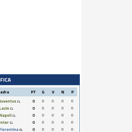
IFICA
uadra
PT
G
V
N
P
Juventus
0
0
0
0
0
CL
Lazio
0
0
0
0
0
CL
Napoli
0
0
0
0
0
CL
Inter
0
0
0
0
0
CL
Fiorentina
0
0
0
0
0
EL