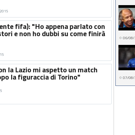
 2015
ente fifa): "Ho appena parlato con
stori e non ho dubbi su come finirà
06/08/
015
on la Lazio mi aspetto un match
po la figuraccia di Torino"
07/08/
15