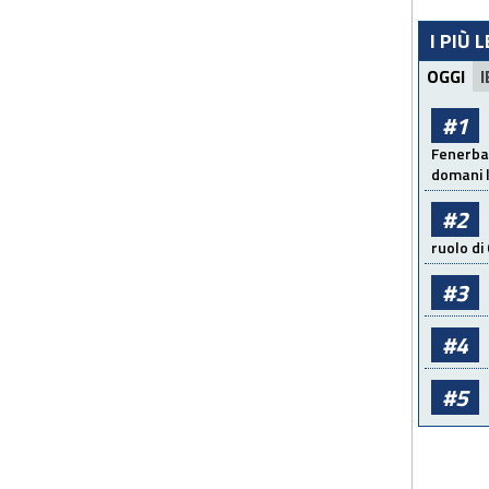
I PIÙ 
OGGI
I
#1
Fenerbah
domani l
#2
ruolo di
#3
#4
#5