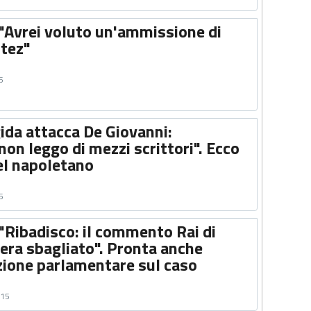
 "Avrei voluto un'ammissione di
itez"
5
gida attacca De Giovanni:
on leggo di mezzi scrittori". Ecco
el napoletano
5
"Ribadisco: il commento Rai di
era sbagliato". Pronta anche
zione parlamentare sul caso
015