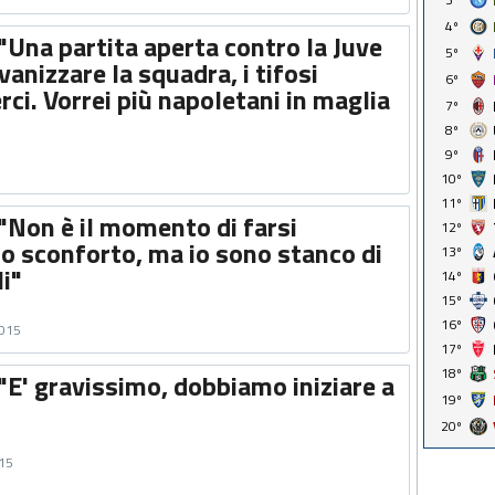
4º
"Una partita aperta contro la Juve
5º
anizzare la squadra, i tifosi
6º
ci. Vorrei più napoletani in maglia
7º
8º
9º
10º
11º
"Non è il momento di farsi
12º
lo sconforto, ma io sono stanco di
13º
i"
14º
15º
16º
2015
17º
18º
"E' gravissimo, dobbiamo iniziare a
19º
20º
015