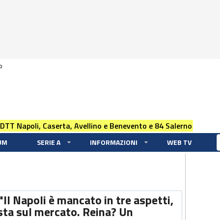
0
 DTT Napoli, Caserta, Avellino e Benevento e 84 Salerno
UM
SERIE A
INFORMAZIONI
WEB TV
"Il Napoli è mancato in tre aspetti,
sta sul mercato. Reina? Un