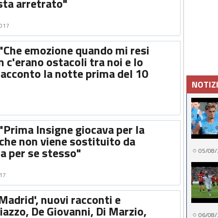
ta arretrato"
2017
 "Che emozione quando mi resi
 c'erano ostacoli tra noi e lo
racconto la notte prima del 10
NOTIZ
"Prima Insigne giocava per la
che non viene sostituito da
a per se stesso"
05/08/
017
adrid', nuovi racconti e
iazzo, De Giovanni, Di Marzio,
06/08/