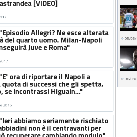
Mastrandea [VIDEO]
2017
"Episodio Allegri? Ne esce alterata
tà del quarto uomo. Milan-Napoli
05/08/
 inseguirà Juve e Roma"
 2017
E' ora di riportare il Napoli a
06/08/
a quota di successi che gli spetta.
, se incontrassi Higuain..."
re 2016
"Ieri abbiamo seriamente rischiato
abbiadini non è il centravanti per
 può recuperare cambiando modulo"