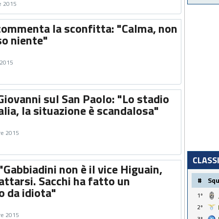
e 2015
commenta la sconfitta: "Calma, non
o niente"
 2015
Giovanni sul San Paolo: "Lo stadio
alia, la situazione è scandalosa"
re 2015
CLASS
"Gabbiadini non è il vice Higuain,
attarsi. Sacchi ha fatto un
#
Sq
 da idiota"
1º
2º
re 2015
3º