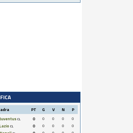
IFICA
uadra
PT
G
V
N
P
Juventus
0
0
0
0
0
CL
Lazio
0
0
0
0
0
CL
Napoli
0
0
0
0
0