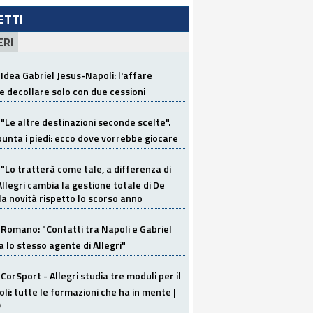
LETTI
ERI
Idea Gabriel Jesus-Napoli: l'affare
 decollare solo con due cessioni
"Le altre destinazioni seconde scelte".
unta i piedi: ecco dove vorrebbe giocare
"Lo tratterà come tale, a differenza di
Allegri cambia la gestione totale di De
la novità rispetto lo scorso anno
Romano: "Contatti tra Napoli e Gabriel
a lo stesso agente di Allegri"
CorSport - Allegri studia tre moduli per il
li: tutte le formazioni che ha in mente |
O