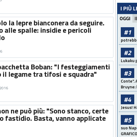
I PIÙ 
OGGI
I
o la lepre bianconera da seguire.
 alle spalle: insidie e pericoli
#1
lo
potrebbe
#2
16
Lukaku p
bacchetta Boban: "I festeggiamenti
#3
il legame tra tifosi e squadra"
Conte". 
Bruyne: 
 2016
#4
Jesus! H
on ne può più: "Sono stanco, certe
o fastidio. Basta, vanno applicate
#5
suo Napo
GRAFIC