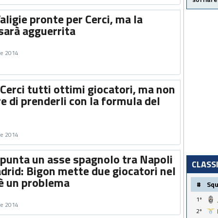
Valigie pronte per Cerci, ma la
sarà agguerrita
re 2014
 Cerci tutti ottimi giocatori, ma non
e di prenderli con la formula del
re 2014
Spunta un asse spagnolo tra Napoli
CLASS
drid: Bigon mette due giocatori nel
'è un problema
#
Sq
1º
re 2014
2º