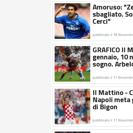
Amoruso: "Z
sbagliato. So
Cerci"
pubblicato il 18 Novemb
GRAFICO Il Ma
gennaio, 10 no
sogno. Arbelo
pubblicato il 17 Novemb
Il Mattino - C
Napoli meta g
di Bigon
pubblicato il 17 Novemb