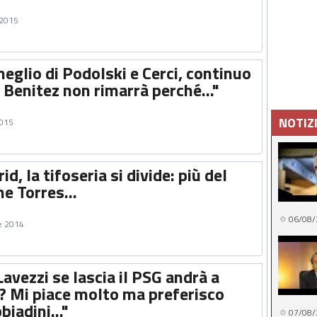
 2015
eglio di Podolski e Cerci, continuo
 Benitez non rimarrà perché..."
NOTIZ
2015
d, la tifoseria si divide: più del
he Torres...
06/08/
e 2014
avezzi se lascia il PSG andrà a
i? Mi piace molto ma preferisco
biadini..."
07/08/