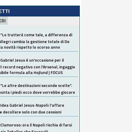
LETTI
ERI
"Lo tratterà come tale, a differenza di
Allegri cambia la gestione totale di De
la novità rispetto lo scorso anno
Gabriel Jesus è un'occasione per il
Il record negativo con l'Arsenal, ingaggio
sibile formula alla Hojlund | FOCUS
"Le altre destinazioni seconde scelte".
unta i piedi: ecco dove vorrebbe giocare
Idea Gabriel Jesus-Napoli: l'affare
 decollare solo con due cessioni
Clamoroso: ora il Napoli rischia di farsi
 sia Zeballos che Favasuli!