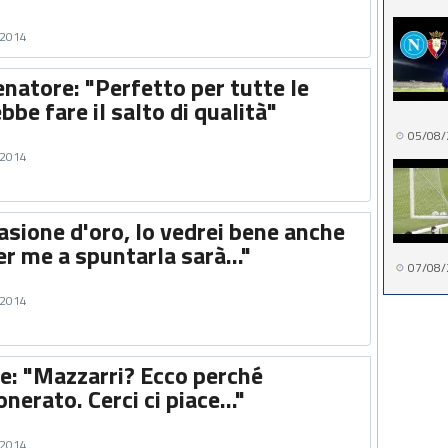
 2014
lenatore: "Perfetto per tutte le
bbe fare il salto di qualità"
05/08/
 2014
asione d'oro, lo vedrei bene anche
er me a spuntarla sarà..."
07/08/
 2014
ne: "Mazzarri? Ecco perché
nerato. Cerci ci piace..."
 2014