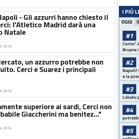
I PIÙ 
apoli - Gli azzurri hanno chiesto il
OGGI
I
erci: l'Atletico Madrid darà una
o Natale
#1
Conte". 
re 2014
Bruyne: 
ercato, un azzurro potrebbe non
#2
ito. Cerci e Suarez i principali
Napoli? 
e la pos
#3
re 2014
Lukaku p
mente superiore ai sardi, Cerci non
#4
obabile Giaccherini ma benitez..."
potrebbe
re 2014
#5
soffiare