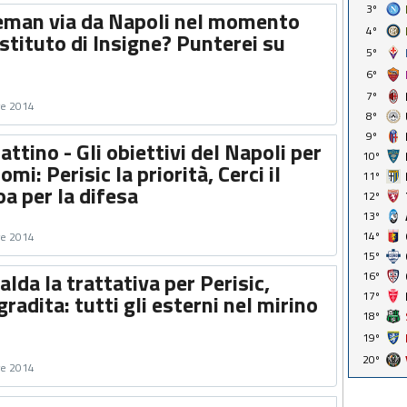
3º
eman via da Napoli nel momento
4º
stituto di Insigne? Punterei su
5º
6º
7º
re 2014
8º
9º
ttino - Gli obiettivi del Napoli per
10º
mi: Perisic la priorità, Cerci il
11º
a per la difesa
12º
13º
14º
re 2014
15º
alda la trattativa per Perisic,
16º
17º
radita: tutti gli esterni nel mirino
18º
19º
20º
re 2014