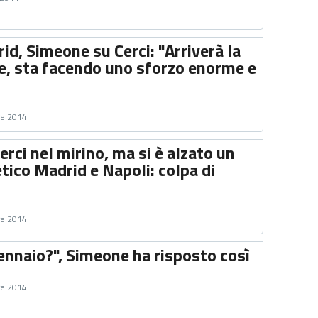
id, Simeone su Cerci: "Arriverà la
e, sta facendo uno sforzo enorme e
re 2014
Cerci nel mirino, ma si è alzato un
tico Madrid e Napoli: colpa di
re 2014
gennaio?", Simeone ha risposto così
re 2014