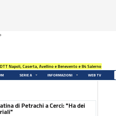
0
 DTT Napoli, Caserta, Avellino e Benevento e 84 Salerno
UM
SERIE A
INFORMAZIONI
WEB TV
atina di Petrachi a Cerci: "Ha dei
riali"