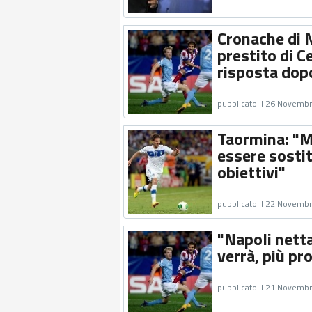
Cronache di N
prestito di C
risposta dop
pubblicato il 26 Novemb
Taormina: "M
essere sostitu
obiettivi"
pubblicato il 22 Novemb
"Napoli netta
verrà, più pr
pubblicato il 21 Novemb