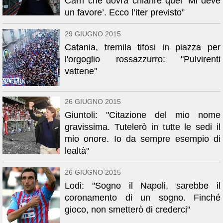
Carri che dovrà chiarire quel ‘Mi deve
un favore’. Ecco l’iter previsto”
29 GIUGNO 2015
Catania, tremila tifosi in piazza per
l'orgoglio rossazzurro: "Pulvirenti
vattene"
26 GIUGNO 2015
Giuntoli: "Citazione del mio nome
gravissima. Tutelerò in tutte le sedi il
mio onore. Io da sempre esempio di
lealtà"
26 GIUGNO 2015
Lodi: "Sogno il Napoli, sarebbe il
coronamento di un sogno. Finché
gioco, non smetterò di crederci"