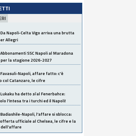
LETTI
ERI
Da Napoli-Celta Vigo arriva una brutta
per Allegri
Abbonamenti SSC Napoli al Maradona
 per la stagione 2026-2027
Favasuli-Napoli, affare fatto: c'è
o col Catanzaro, le cifre
Lukaku ha detto
sì
al Fenerbahce:
o l'intesa tra i turchi ed il Napoli!
Badiashile-Napoli, l'affare si sblocca:
offerta ufficiale al Chelsea, le cifre e la
dell'affare