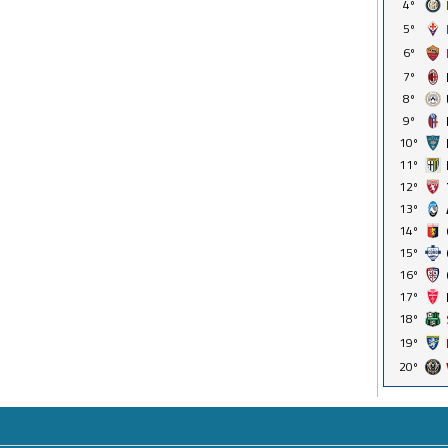
4º
5º
6º
7º
8º
9º
10º
11º
12º
13º
14º
15º
16º
17º
18º
19º
20º