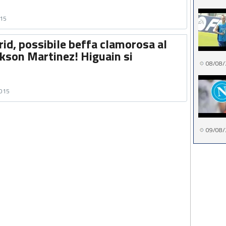
015
id, possibile beffa clamorosa al
ckson Martinez! Higuain si
08/08/
2015
09/08/