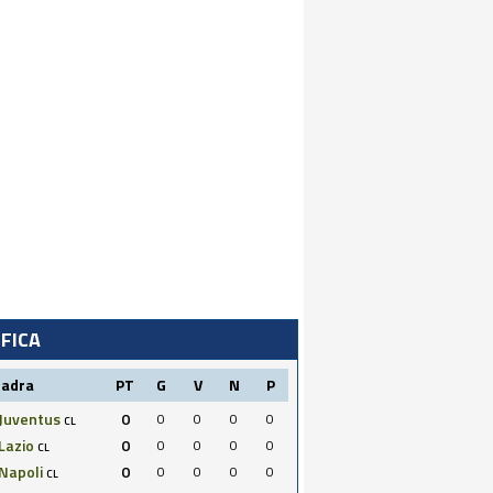
IFICA
uadra
PT
G
V
N
P
Juventus
0
0
0
0
0
CL
Lazio
0
0
0
0
0
CL
Napoli
0
0
0
0
0
CL