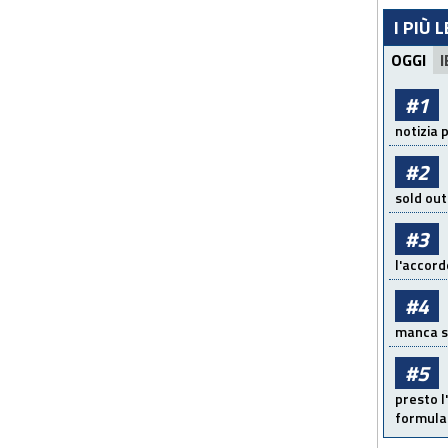
I PIÙ 
OGGI
I
#1
notizia 
#2
sold out
#3
l'accord
#4
manca sol
#5
presto l'
formula 