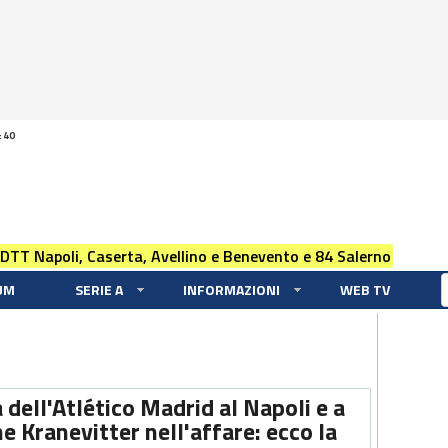
:40
 DTT Napoli, Caserta, Avellino e Benevento e 84 Salerno
UM
SERIE A
INFORMAZIONI
WEB TV
dell'Atlético Madrid al Napoli e a
e Kranevitter nell'affare: ecco la