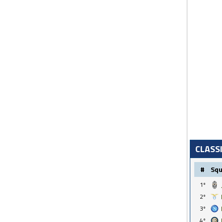
CLASS
#
Sq
1º
2º
3º
4º