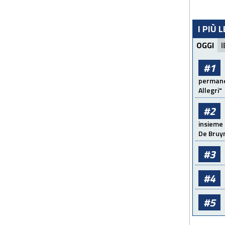
I PIÙ 
OGGI
I
#1
permanen
Allegri"
#2
insieme 
De Bruy
#3
#4
#5