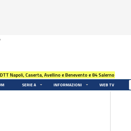
0
 DTT Napoli, Caserta, Avellino e Benevento e 84 Salerno
UM
SERIE A
INFORMAZIONI
WEB TV