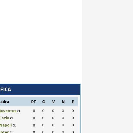
IFICA
uadra
PT
G
V
N
P
Juventus
0
0
0
0
0
CL
Lazio
0
0
0
0
0
CL
Napoli
0
0
0
0
0
CL
Inter
0
0
0
0
0
CL