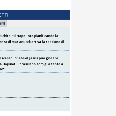
LETTI
ERI
Schira: "Il Napoli sta pianificando la
za di Marianucci: arriva la reazione di
Liverani: "Gabriel Jesus può giocare
a Hojlund. Il brasiliano somiglia tanto a
ne"