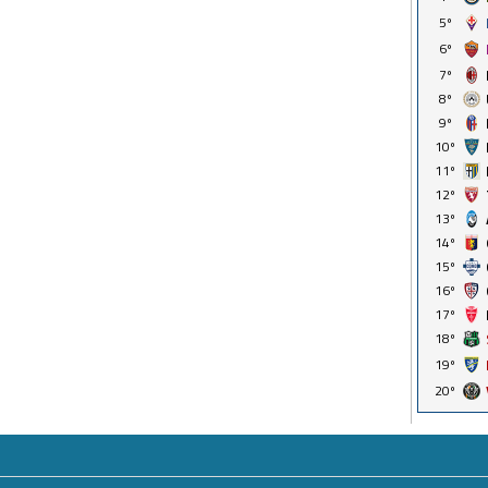
5º
6º
7º
8º
9º
10º
11º
12º
13º
14º
15º
16º
17º
18º
19º
20º