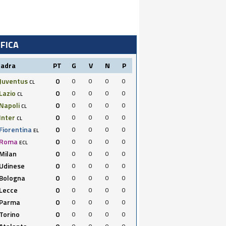
IFICA
uadra
PT
G
V
N
P
Juventus
0
0
0
0
0
CL
Lazio
0
0
0
0
0
CL
Napoli
0
0
0
0
0
CL
Inter
0
0
0
0
0
CL
Fiorentina
0
0
0
0
0
EL
Roma
0
0
0
0
0
ECL
Milan
0
0
0
0
0
Udinese
0
0
0
0
0
Bologna
0
0
0
0
0
Lecce
0
0
0
0
0
Parma
0
0
0
0
0
Torino
0
0
0
0
0