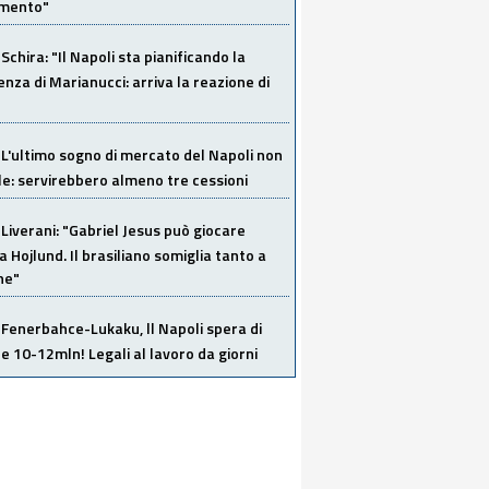
imento"
Schira: "Il Napoli sta pianificando la
za di Marianucci: arriva la reazione di
L'ultimo sogno di mercato del Napoli non
ile: servirebbero almeno tre cessioni
Liverani: "Gabriel Jesus può giocare
a Hojlund. Il brasiliano somiglia tanto a
ne"
Fenerbahce-Lukaku, ll Napoli spera di
e 10-12mln! Legali al lavoro da giorni