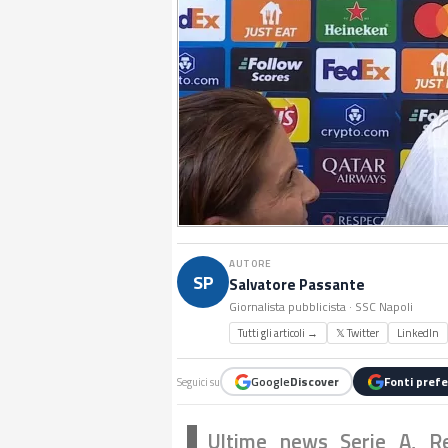
AUTORE
SP
Salvatore Passante
Giornalista pubblicista · SSC Napoli
Tutti gli articoli →
𝕏 Twitter
LinkedIn
Google
Discover
Fonti prefe
Seguici su
Ultime news Serie A, Rep