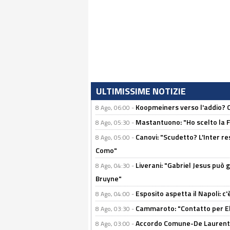
ULTIMISSIME NOTIZIE
Koopmeiners verso l'addio? C'è
8 Ago, 06:00 -
Mastantuono: "Ho scelto la Fi
8 Ago, 05:30 -
Canovi: "Scudetto? L'Inter re
8 Ago, 05:00 -
Como"
Liverani: "Gabriel Jesus può g
8 Ago, 04:30 -
Bruyne"
Esposito aspetta il Napoli: c
8 Ago, 04:00 -
Cammaroto: "Contatto per Elm
8 Ago, 03:30 -
Accordo Comune-De Laurentiis
8 Ago, 03:00 -