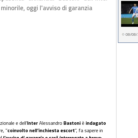
minorile, oggi l'avviso di garanzia
08/08/
zionale e dell'
Inter
Alessandro
Bastoni
è
indagato
re, "
coinvolto nell’inchiesta escort
", fa sapere in
 l’avviso di garanzia e sarà interrogato a breve
: