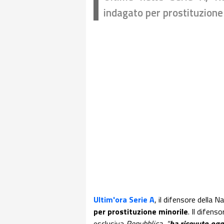
indagato per prostituzione 
Ultim'ora Serie A
, il difensore della Na
per prostituzione minorile
. Il difenso
esclusiva
Repubblica
,
"
ha ricevuto oggi