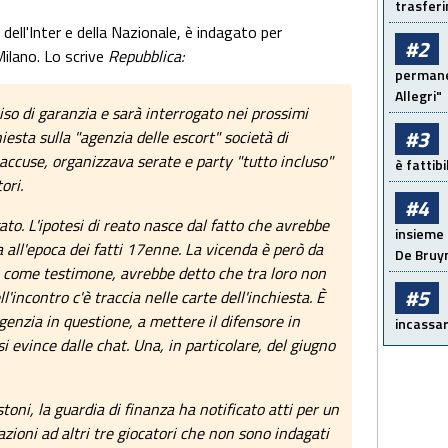
trasfer
dell'Inter e della Nazionale, è indagato per
#2
Milano. Lo scrive
Repubblica:
permanen
Allegri"
iso di garanzia e sarà interrogato nei prossimi
#3
hiesta sulla "agenzia delle escort" società di
accuse, organizzava serate e party "tutto incluso"
è fattib
ori.
#4
ato. L'ipotesi di reato nasce dal fatto che avrebbe
insieme 
all'epoca dei fatti 17enne. La vicenda è però da
De Bruy
a come testimone, avrebbe detto che tra loro non
#5
l'incontro c'è traccia nelle carte dell'inchiesta. È
agenzia in questione, a mettere il difensore in
incassar
 evince dalle chat. Una, in particolare, del giugno
toni, la guardia di finanza ha notificato atti per un
ioni ad altri tre giocatori che non sono indagati