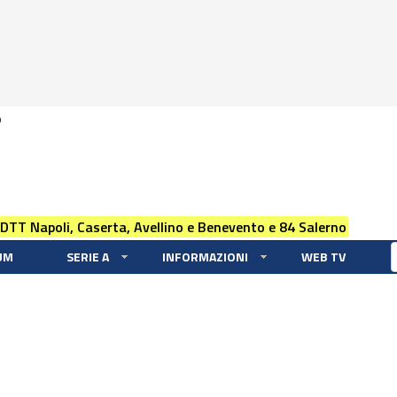
0
 DTT Napoli, Caserta, Avellino e Benevento e 84 Salerno
UM
SERIE A
INFORMAZIONI
WEB TV