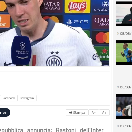
08/08/
06/08/
Facebook
Instagram
🖶 Stampa
A−
A+
rite
07/08/
ubblica annuncia: Bastoni dell'Inter