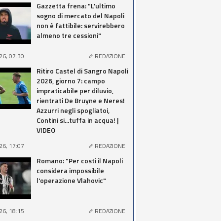
Gazzetta frena: "L'ultimo
sogno di mercato del Napoli
non è fattibile: servirebbero
almeno tre cessioni"
26, 07:30
REDAZIONE
Ritiro Castel di Sangro Napoli
2026, giorno 7: campo
impraticabile per diluvio,
rientrati De Bruyne e Neres!
Azzurri negli spogliatoi,
Contini si...tuffa in acqua! |
VIDEO
26, 17:07
REDAZIONE
Romano: "Per costi il Napoli
considera impossibile
l'operazione Vlahovic"
26, 18:15
REDAZIONE