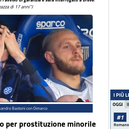
zza di 17 anni".I
I PIÙ 
OGGI
I
ssandro Bastoni con Dimarco
#1
to per prostituzione minorile
Romano: 