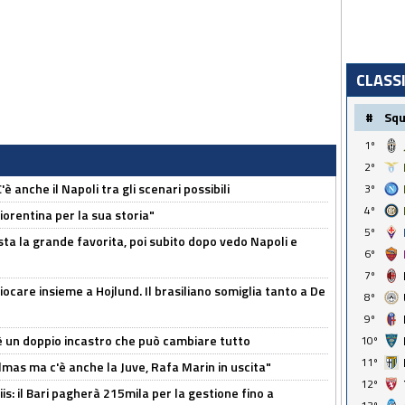
CLASS
#
Sq
1º
2º
 anche il Napoli tra gli scenari possibili
3º
4º
orentina per la sua storia"
5º
sta la grande favorita, poi subito dopo vedo Napoli e
6º
7º
iocare insieme a Hojlund. Il brasiliano somiglia tanto a De
8º
9º
'è un doppio incastro che può cambiare tutto
10º
11º
as ma c'è anche la Juve, Rafa Marin in uscita"
12º
: il Bari pagherà 215mila per la gestione fino a