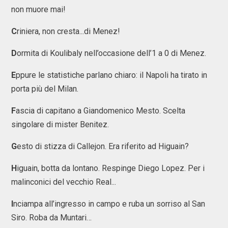
non muore mai!
C
riniera, non cresta...di Menez!
D
ormita di Koulibaly nell’occasione dell’1 a 0 di Menez.
E
ppure le statistiche parlano chiaro: il Napoli ha tirato in
porta più del Milan.
F
ascia di capitano a Giandomenico Mesto. Scelta
singolare di mister Benitez.
G
esto di stizza di Callejon. Era riferito ad Higuain?
H
iguain, botta da lontano. Respinge Diego Lopez. Per i
malinconici del vecchio Real...
I
nciampa all’ingresso in campo e ruba un sorriso al San
Siro. Roba da Muntari…