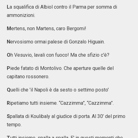
L
a squalifica di Albiol contro il Parma per somma di
ammonizioni.
M
ertens, non Martens, caro Bergomi!
N
ervosismo ormai palese di Gonzalo Higuain.
O
h Vesuvio, lavali con fuoco! Ma che sfizio c'è?
P
iede fatato di Montolivo. Che aperture quelle del
capitano rossonero.
Q
uelli che 'il Napoli è da sesto o settimo posto'
R
ipetiamo tutti insieme. “Cazzimma”, “Cazzimma”.
S
pallata di Koulibaly al giudice di porta. Al 30’ del primo
tempo.
T
utti insieme, spalla a spalla. E' in questi momenti che