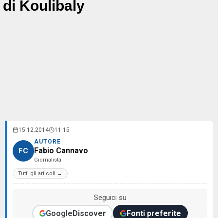
di Koulibaly
15.12.2014
11:15
AUTORE
Fabio Cannavo
FC
Giornalista
Tutti gli articoli →
Seguici su
Google
Discover
Fonti preferite