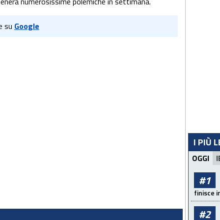
tenerà numerosissime polemiche in settimana.
e su
Google
I PIÙ 
OGGI
I
#1
finisce i
#2