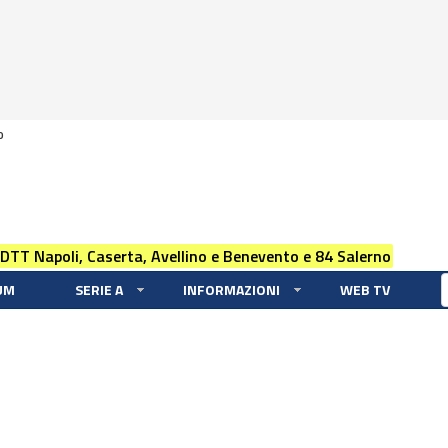
0
 DTT Napoli, Caserta, Avellino e Benevento e 84 Salerno
UM
SERIE A
INFORMAZIONI
WEB TV