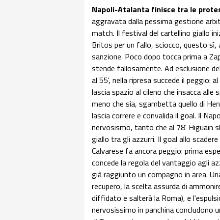
Napoli-Atalanta finisce tra le prote
aggravata dalla pessima gestione arbit
match. Il festival del cartellino giall
Britos per un fallo, sciocco, questo s
sanzione. Poco dopo tocca prima a Zap
stende fallosamente. Ad esclusione de
al 55', nella ripresa succede il peggio: 
lascia spazio al cileno che insacca alle sp
meno che sia, sgambetta quello di Henri
lascia correre e convalida il goal. Il Nap
nervosismo, tanto che al 78' Higuain sbr
giallo tra gli azzurri. Il goal allo scad
Calvarese fa ancora peggio: prima espel
concede la regola del vantaggio agli az
già raggiunto un compagno in area. Una
recupero, la scelta assurda di ammonire 
diffidato e salterà la Roma), e l'espul
nervosissimo in panchina concludono u