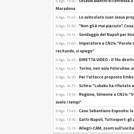
Ottavio Bianchi si confessa a 
6 Ago, 15:50 -
Maradona
Lo svincolato Juan Jesus prop
6 Ago, 15:45 -
"Non gli è mai piaciuto". Cosa
6 Ago, 15:30 -
Sondaggio del Napoli per Koop
6 Ago, 15:15 -
Imperatore a CN24: "Parole d
6 Ago, 15:00 -
recitando, vi spiego"
DIRETTA VIDEO - Il filo dirett
6 Ago, 14:55 -
Torino, non solo Foloruhso: a
6 Ago, 14:45 -
Per l'attacco proposto Embolo
6 Ago, 14:30 -
Schira: "Lukaku ha rifiutato 
6 Ago, 14:15 -
Regione, Simeone a CN24: "St
6 Ago, 13:59 -
svelo i tempi"
Caso Sebastiano Esposito: la v
6 Ago, 13:45 -
Gatti-Napoli, Tuttosport: gli
6 Ago, 13:30 -
Allegri-CAM, zoom sull'uscit
6 Ago, 13:15 -