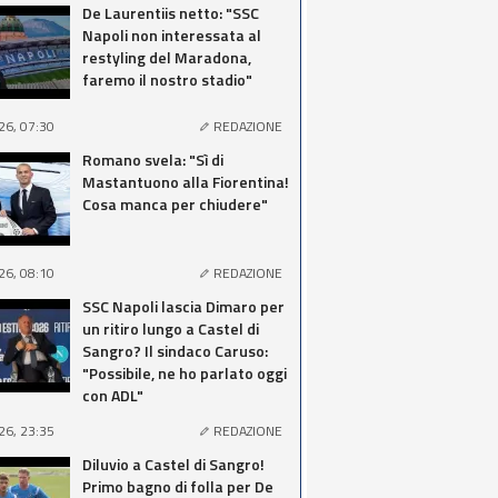
De Laurentiis netto: "SSC
Napoli non interessata al
restyling del Maradona,
faremo il nostro stadio"
26, 07:30
REDAZIONE
Romano svela: "Sì di
Mastantuono alla Fiorentina!
Cosa manca per chiudere"
26, 08:10
REDAZIONE
SSC Napoli lascia Dimaro per
un ritiro lungo a Castel di
Sangro? Il sindaco Caruso:
"Possibile, ne ho parlato oggi
con ADL"
26, 23:35
REDAZIONE
Diluvio a Castel di Sangro!
Primo bagno di folla per De