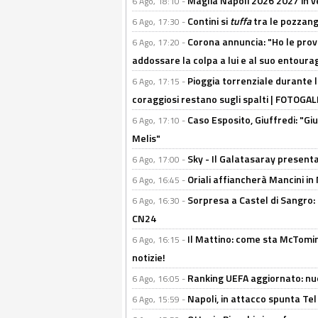
Maglia Napoli 2026 2027 in ve
6 Ago, 18:10 -
Contini si
tuffa
tra le pozzang
6 Ago, 17:30 -
Corona annuncia: "Ho le prove
6 Ago, 17:20 -
addossare la colpa a lui e al suo entoura
Pioggia torrenziale durante l
6 Ago, 17:15 -
coraggiosi restano sugli spalti | FOTOG
Caso Esposito, Giuffredi: "Giu
6 Ago, 17:10 -
Melis"
Sky - Il Galatasaray presenta
6 Ago, 17:00 -
Oriali affiancherà Mancini in 
6 Ago, 16:45 -
Sorpresa a Castel di Sangro:
6 Ago, 16:30 -
CN24
Il Mattino: come sta McTomi
6 Ago, 16:15 -
notizie!
Ranking UEFA aggiornato: nuov
6 Ago, 16:05 -
Napoli, in attacco spunta Tel
6 Ago, 15:59 -