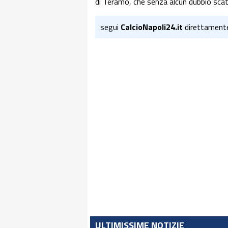
di Teramo, che senza alcun dubbio sca
segui
CalcioNapoli24.it
direttament
ULTIMISSIME NOTIZIE