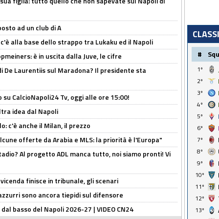
sua figlia: tutto quello che non sapevate sul Napoli di
osto ad un club di A
CLASS
 c'è alla base dello strappo tra Lukaku ed il Napoli
#
Sq
meiners: è in uscita dalla Juve, le cifre
1º
i De Laurentiis sul Maradona? Il presidente sta
2º
3º
o su CalcioNapoli24 Tv, oggi alle ore 15:00!
4º
ltra idea dal Napoli
5º
: c'è anche il Milan, il prezzo
6º
alcune offerte da Arabia e MLS: la priorità è l'Europa"
7º
8º
adio? Al progetto ADL manca tutto, noi siamo pronti! Vi
9º
10º
icenda finisce in tribunale, gli scenari
11º
 azzurri sono ancora tiepidi sul difensore
12º
a dal basso del Napoli 2026-27 | VIDEO CN24
13º