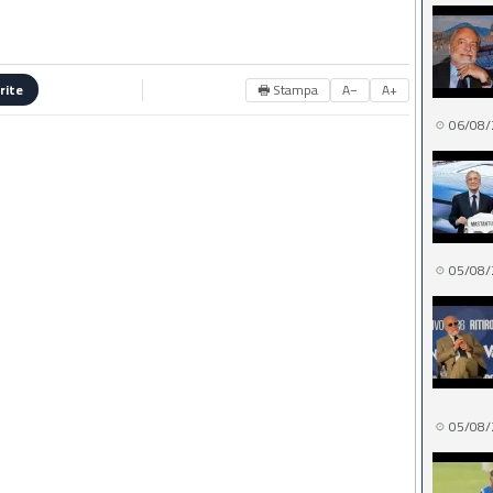
🖶 Stampa
A−
A+
rite
06/08/
05/08/
05/08/