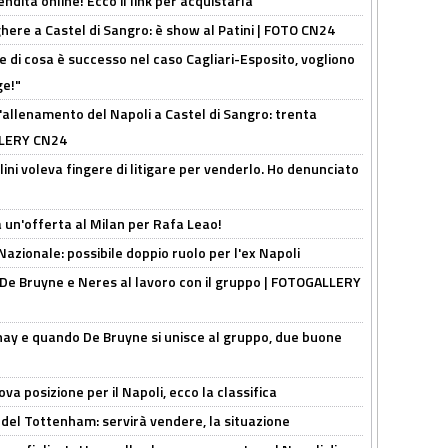
ndita online! Ecco il link per acquistarla
here a Castel di Sangro: è show al Patini | FOTO CN24
 di cosa è successo nel caso Cagliari-Esposito, vogliono
ge!"
'allenamento del Napoli a Castel di Sangro: trenta
ALLERY CN24
lini voleva fingere di litigare per venderlo. Ho denunciato
 un'offerta al Milan per Rafa Leao!
Nazionale: possibile doppio ruolo per l'ex Napoli
 De Bruyne e Neres al lavoro con il gruppo | FOTOGALLERY
nay e quando De Bruyne si unisce al gruppo, due buone
a posizione per il Napoli, ecco la classifica
 del Tottenham: servirà vendere, la situazione