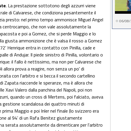
ste
. La prestazione sottotono degli azzurri viene
rale di Calvarese, che condiziona pesantemente il
o inizia presto: nel primo tempo ammonisce Miguel Angel
06/08/
ì, a centrocampo, che non vale assolutamente la
pacosta e poi a Gomez, che si perde Maggio e lo
lla giusta ammonizione che è valsa il rosso a Gomez
al 72' Henrique entra in contatto con Pinilla, cade e
alle di Andujar. Il piede sinistro di Pinilla, volontario o
que: il fallo è nettissimo, ma non per Calvarese che
oli allora prova a reagire, non senza un po' di
aita con l'arbitro e si becca il secondo cartellino
ere di Zapata riaccende le speranze, ma è allora che
le Xavi Valero dalla panchina del Napoli, poi non
zurri, quando un cross di Mertens, poi falciato, aveva
 gestione scandalosa dei quattro minuti di
prima Maggio e poi Inler nel finale (lo svizzero era
sione al 94' di un Rafa Benitez giustamente
na serata assolutamente da dimenticare per l'arbitro