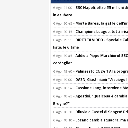
SSC Napoli, oltre 55 milioni d
6 Ago, 21:00 -
in esubero
Morte Baresi, la gaffe dell'i
6 Ago, 20:45 -
Champions League, tutti i ris
6 Ago, 20:15 -
DIRETTA VIDEO - Speciale Cal
6 Ago, 19:55 -
lista: le ultime
Addio a Pippo Marchioro! SSC N
6 Ago, 19:45 -
cordoglio"
Palinsesto CN24 TV, la prog
6 Ago, 19:40 -
DAZN, Giustiniani: "Vi spiego 
6 Ago, 19:00 -
Cassione Lang: interviene Me
6 Ago, 18:54 -
Agostini: "Qualcosa è cambiat
6 Ago, 18:45 -
Bruyne?"
Diluvio a Castel di Sangro! P
6 Ago, 18:30 -
Lozano cambia squadra, ma re
6 Ago, 18:10 -