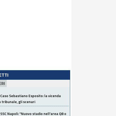
LETTI
ERI
Caso Sebastiano Esposito: la vicenda
n tribunale, gli scenari
SSC Napoli: "Nuovo stadio nell'area Q8 o