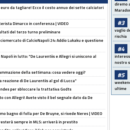
diremo a
i euro da tagliare! Ecco il costo annuo dei sette calciatori
Maradon
#3
nterista Dimarco in conferenza | VIDEO
vaglio d
ultati del terzo turno preliminare
rischia
ciomercato di CalcioNapoli 24: Addio Lukaku e questione
#4
apoli in lutto: "De Laurentiis e Allegri si uniscono al
interess
nostro s
rammazione della settimana: cosa vedere oggi?
#5
la reazione di De Laurentiis al gol di Lucca"
weekend!
ultime
ndes per sbloccare la trattativa Godts
o con Allegri! Avete visto il bel segnale dato da De
rimo bagno di folla per De Bruyne, si rivede Neres | VIDEO
sterà sempre in MLS: arriverà in prestito