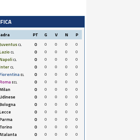
IFICA
uadra
PT
G
V
N
P
Juventus
0
0
0
0
0
CL
Lazio
0
0
0
0
0
CL
Napoli
0
0
0
0
0
CL
Inter
0
0
0
0
0
CL
Fiorentina
0
0
0
0
0
EL
Roma
0
0
0
0
0
ECL
Milan
0
0
0
0
0
Udinese
0
0
0
0
0
Bologna
0
0
0
0
0
Lecce
0
0
0
0
0
Parma
0
0
0
0
0
Torino
0
0
0
0
0
Atalanta
0
0
0
0
0