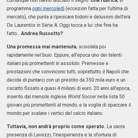
comunque non hanno lasciato il segno.
Una rubrica
, in
programma
ogni mercoledì
(eccezion fatta per l'ultima di
mercato), che punta a ripescare bidoni e delusioni dell'era
De Laurentiis in Serie A. Oggi tocca a lui: che fine ha
fatto...
Andrea Russotto?
Una promessa mai mantenuta
, scivolata poi
rapidamente nel buio. Eppure, all'epoca uno dei talenti
italiani più promettenti in assoluto. Premesse e
prestazioni che convincono tutti, soprattutto il Napoli che
decide di puntarci con un prestito da 350 mila euro e un
riscatto fissato a quasi 4 milioni di euro. 20 anni all'epoca,
inserito dal mensile inglese
World Soccer
nella lista 50
giovani più promettenti al mondo, e la voglia di spaccare il
mondo per scalare i vertici del calcio italiano.
Tuttavia, non andrà proprio come sperato.
La sacra
presenza di Lavezzi, l'inesperienza e la sfortuna di