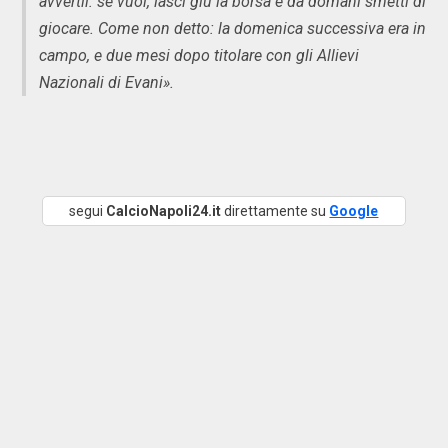
avvertii: se vuoi, lasci giù la borsa e da domani smetti di
giocare. Come non detto: la domenica successiva era in
campo, e due mesi dopo titolare con gli Allievi
Nazionali di Evani».
segui
CalcioNapoli24.it
direttamente su
Google