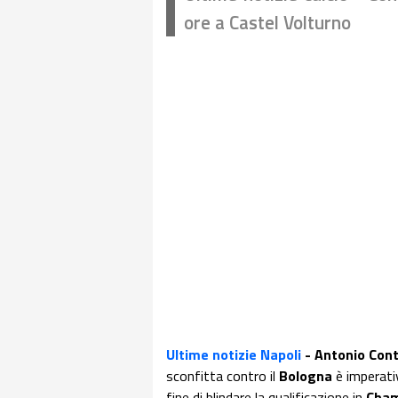
ore a Castel Volturno
Ultime notizie Napoli
- Antonio Con
sconfitta contro il
Bologna
è imperati
fine di blindare la qualificazione in
Cham