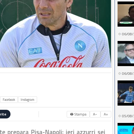
06/08/
06/08/
Facebook
Instagram
🖶 Stampa
A−
A+
rite
05/08/
te prepara Pisa-Napoli: ieri azzurri sei