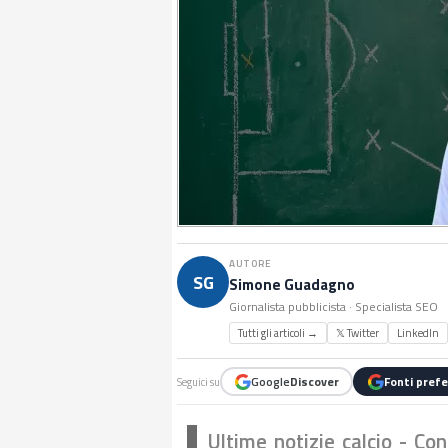
AUTORE
SG
Simone Guadagno
Giornalista pubblicista · Specialista SEO
Tutti gli articoli →
𝕏 Twitter
LinkedIn
Google
Discover
Fonti prefe
Seguici su
Ultime notizie calcio - Con