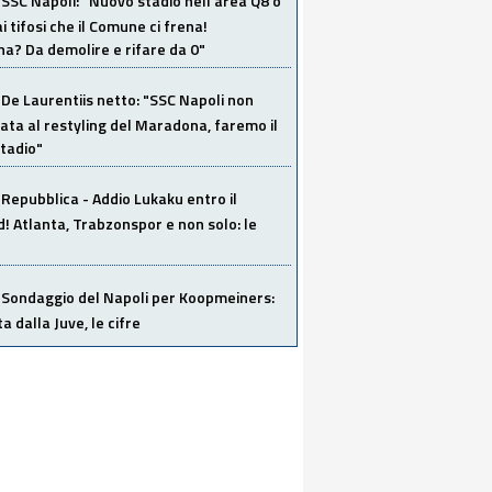
SSC Napoli: "Nuovo stadio nell'area Q8 o
i tifosi che il Comune ci frena!
a? Da demolire e rifare da 0"
De Laurentiis netto: "SSC Napoli non
ata al restyling del Maradona, faremo il
tadio"
Repubblica - Addio Lukaku entro il
 Atlanta, Trabzonspor e non solo: le
Sondaggio del Napoli per Koopmeiners:
ta dalla Juve, le cifre