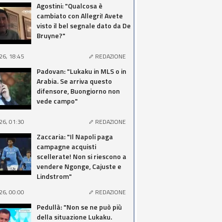
Agostini: "Qualcosa è
cambiato con Allegri! Avete
visto il bel segnale dato da De
Bruyne?"
26, 18:45
REDAZIONE
Padovan: "Lukaku in MLS o in
Arabia. Se arriva questo
difensore, Buongiorno non
vede campo"
26, 01:30
REDAZIONE
Zaccaria: "Il Napoli paga
campagne acquisti
scellerate! Non si riescono a
vendere Ngonge, Cajuste e
Lindstrom"
26, 00:00
REDAZIONE
Pedullà: "Non se ne può più
della situazione Lukaku.