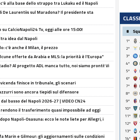
 c'è alla base dello strappo tra Lukaku ed il Napoli
i De Laurentiis sul Maradona? Il presidente sta
CLASS
o su CalcioNapoli24 Tv, oggi alle ore 15:00!
#
Sq
ltra idea dal Napoli
1º
: c'è anche il Milan, il prezzo
2º
3º
alcune offerte da Arabia e MLS: la priorità è l'Europa"
4º
adio? Al progetto ADL manca tutto, noi siamo pronti! Vi
5º
6º
icenda finisce in tribunale, gli scenari
7º
 azzurri sono ancora tiepidi sul difensore
8º
a dal basso del Napoli 2026-27 | VIDEO CN24
9º
10º
 rendono il trasferimento quasi impossibile ad oggi
11º
dopo Napoli-Osasuna: ecco le note liete per Allegri, i
12º
13º
Marin e Gilmour: gli aggiornamenti sulle condizioni
14º