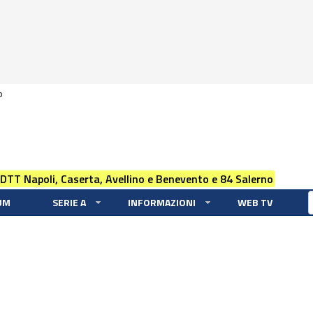
0
 DTT Napoli, Caserta, Avellino e Benevento e 84 Salerno
UM
SERIE A
INFORMAZIONI
WEB TV