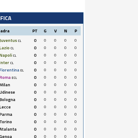
IFICA
uadra
PT
G
V
N
P
Juventus
0
0
0
0
0
CL
Lazio
0
0
0
0
0
CL
Napoli
0
0
0
0
0
CL
Inter
0
0
0
0
0
CL
Fiorentina
0
0
0
0
0
EL
Roma
0
0
0
0
0
ECL
Milan
0
0
0
0
0
Udinese
0
0
0
0
0
Bologna
0
0
0
0
0
Lecce
0
0
0
0
0
Parma
0
0
0
0
0
Torino
0
0
0
0
0
Atalanta
0
0
0
0
0
Genoa
0
0
0
0
0