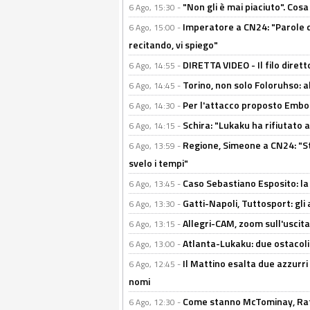
"Non gli è mai piaciuto". Cosa
6 Ago, 15:30 -
Imperatore a CN24: "Parole d
6 Ago, 15:00 -
recitando, vi spiego"
DIRETTA VIDEO - Il filo dirett
6 Ago, 14:55 -
Torino, non solo Foloruhso: a
6 Ago, 14:45 -
Per l'attacco proposto Embolo
6 Ago, 14:30 -
Schira: "Lukaku ha rifiutato 
6 Ago, 14:15 -
Regione, Simeone a CN24: "St
6 Ago, 13:59 -
svelo i tempi"
Caso Sebastiano Esposito: la v
6 Ago, 13:45 -
Gatti-Napoli, Tuttosport: gli
6 Ago, 13:30 -
Allegri-CAM, zoom sull'uscit
6 Ago, 13:15 -
Atlanta-Lukaku: due ostacoli
6 Ago, 13:00 -
Il Mattino esalta due azzurri 
6 Ago, 12:45 -
nomi
Come stanno McTominay, Rafa 
6 Ago, 12:30 -