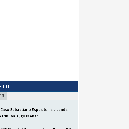
LETTI
ERI
Caso Sebastiano Esposito: la vicenda
n tribunale, gli scenari