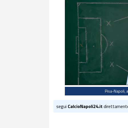
Pisa-Napoli, a
segui
CalcioNapoli24.it
direttament