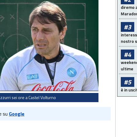
diremo a
Maradon
#3
interess
nostro s
#4
weekend!
ultime
#5
è in usci
zzurri sei ore a Castel Volturno
e su
Google