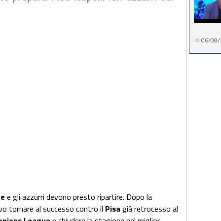
06/08/
te
e gli azzurri devono presto ripartire. Dopo la
vo tornare al successo contro il
Pisa
già retrocesso al
pions League
e chiudere la stagione nel miglior