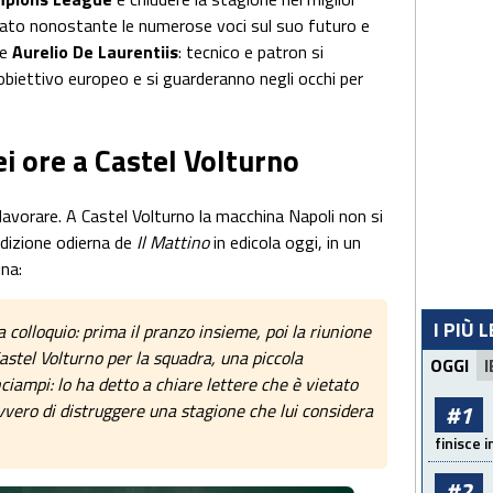
rato nonostante le numerose voci sul suo futuro e
te
Aurelio De Laurentiis
: tecnico e patron si
biettivo europeo e si guarderanno negli occhi per
ei ore a Castel Volturno
lavorare. A Castel Volturno la macchina Napoli non si
edizione odierna de
Il Mattino
in edicola oggi, in un
ina:
I PIÙ 
a colloquio: prima il pranzo insieme, poi la riunione
Castel Volturno per la squadra, una piccola
OGGI
I
ciampi: lo ha detto a chiare lettere che è vietato
#1
avvero di distruggere una stagione che lui considera
finisce i
#2