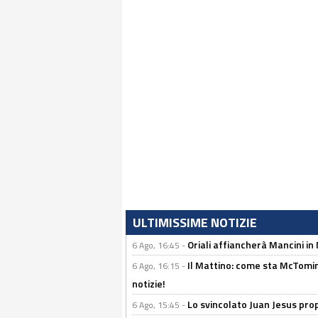
ULTIMISSIME NOTIZIE
Oriali affiancherà Mancini in 
6 Ago, 16:45 -
Il Mattino: come sta McTomi
6 Ago, 16:15 -
notizie!
Lo svincolato Juan Jesus prop
6 Ago, 15:45 -