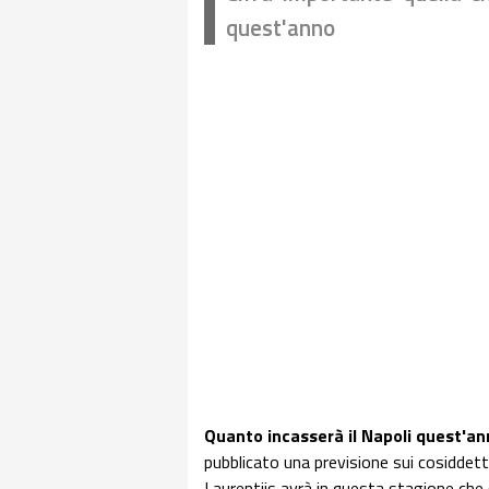
quest'anno
Quanto incasserà il Napoli quest'a
pubblicato una previsione sui cosiddetti
Laurentiis avrà in questa stagione che 