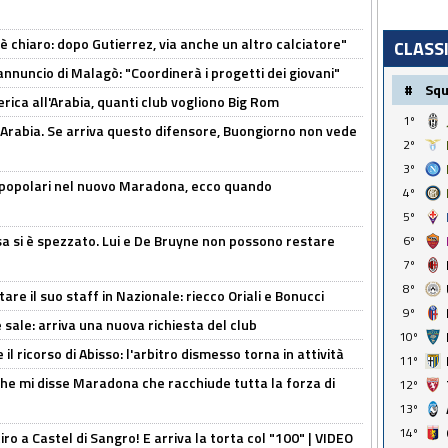
 è chiaro: dopo Gutierrez, via anche un altro calciatore"
CLASS
'annuncio di Malagò: "Coordinerà i progetti dei giovani"
#
Sq
erica all'Arabia, quanti club vogliono Big Rom
1º
 Arabia. Se arriva questo difensore, Buongiorno non vede
2º
3º
 popolari nel nuovo Maradona, ecco quando
4º
5º
a si è spezzato. Lui e De Bruyne non possono restare
6º
7º
8º
re il suo staff in Nazionale: riecco Oriali e Bonucci
9º
 sale: arriva una nuova richiesta del club
10º
il ricorso di Abisso: l'arbitro dismesso torna in attività
11º
 che mi disse Maradona che racchiude tutta la forza di
12º
13º
14º
tiro a Castel di Sangro! E arriva la torta col "100" | VIDEO