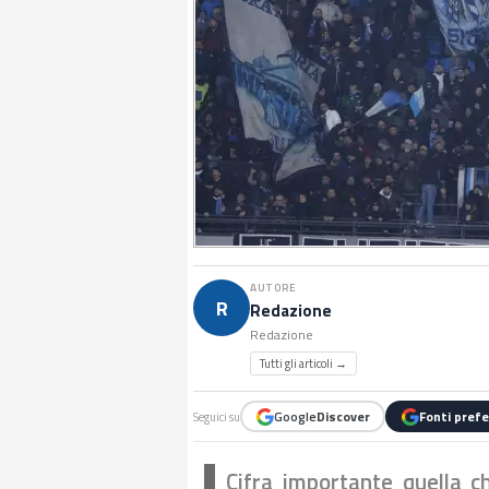
AUTORE
R
Redazione
Redazione
Tutti gli articoli →
Google
Discover
Fonti prefe
Seguici su
Cifra importante quella 