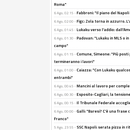
Roma"
Fabbroni: "Il piano del Napoli
6 Ago, 02:15 -
Figc: Zola torna in azzurro. L
6 Ago, 02:00 -
Lukaku verso l'addio: dall'Am
6 Ago, 01:45 -
Padovan: "Lukaku in MLS o in
6 Ago, 01:30 -
campo"
Comune, Simeone: "Più posti
6 Ago, 01:15 -
termineranno i lavori"
Caiazza: "Con Lukaku qualcos
6 Ago, 01:00 -
entrambi"
Mancini al lavoro per completa
6 Ago, 00:45 -
Esposito-Cagliari, la tensione
6 Ago, 00:30 -
Il Tribunale Federale accoglie 
6 Ago, 00:15 -
Galli: "Baresi? C'è una frase
6 Ago, 00:00 -
Franco"
SSC Napoli: serata pizza in ri
5 Ago, 23:55 -