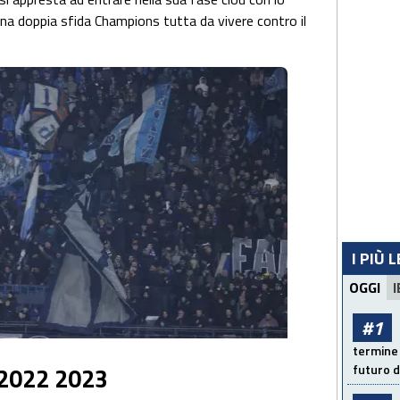
a doppia sfida Champions tutta da vivere contro il
I PIÙ 
OGGI
I
#1
termine 
 2022 2023
futuro d