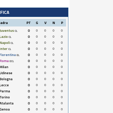
IFICA
uadra
PT
G
V
N
P
Juventus
0
0
0
0
0
CL
Lazio
0
0
0
0
0
CL
Napoli
0
0
0
0
0
CL
Inter
0
0
0
0
0
CL
Fiorentina
0
0
0
0
0
EL
Roma
0
0
0
0
0
ECL
Milan
0
0
0
0
0
Udinese
0
0
0
0
0
Bologna
0
0
0
0
0
Lecce
0
0
0
0
0
Parma
0
0
0
0
0
Torino
0
0
0
0
0
Atalanta
0
0
0
0
0
Genoa
0
0
0
0
0