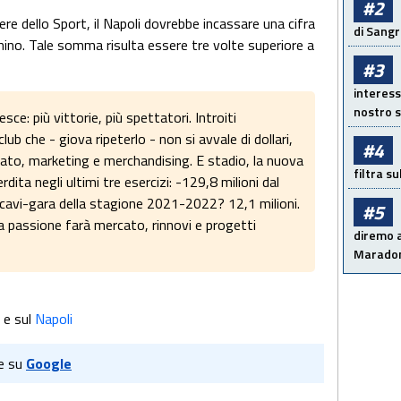
#2
re dello Sport, il Napoli dovrebbe incassare una cifra
di Sangr
hino. Tale somma risulta essere tre volte superiore a
#3
interess
nostro s
sce: più vittorie, più spettatori. Introiti
ub che - giova ripeterlo - non si avvale di dollari,
#4
rcato, marketing e merchandising. E stadio, la nuova
filtra s
dita negli ultimi tre esercizi: -129,8 milioni dal
icavi-gara della stagione 2021-2022? 12,1 milioni.
#5
 la passione farà mercato, rinnovi e progetti
diremo a
Maradon
e sul
Napoli
e su
Google