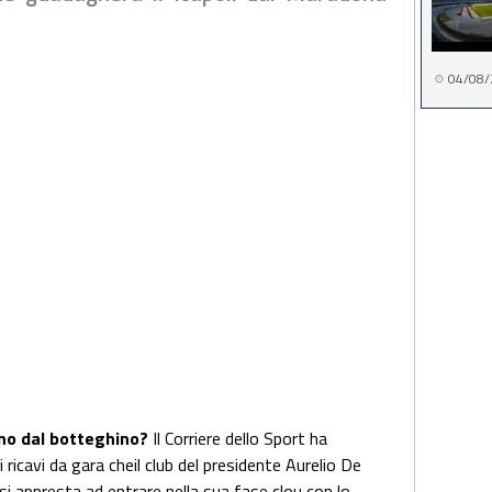
04/08/
nno dal botteghino?
Il Corriere dello Sport ha
 ricavi da gara cheil club del presidente Aurelio De
si appresta ad entrare nella sua fase clou con lo