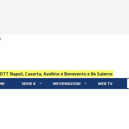
0
 DTT Napoli, Caserta, Avellino e Benevento e 84 Salerno
UM
SERIE A
INFORMAZIONI
WEB TV