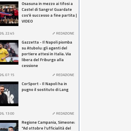
Osasuna in mezzo ai tifosi a
Castel di Sangro! Guardate
cos'è successo a fine partita |
VIDEO
26, 22:45
REDAZIONE
Gazzetta - Il Napoli piomba
su Atubolu: gli agenti del
portiere attesi in Italia. Via
libera del Friburgo alla
cessione
26, 07:15
REDAZIONE
CorSport - Il Napoli ha in
pugno il sostituto di Lang
26, 13:00
REDAZIONE
Regione Campania, Simeone:
"Ad ottobre l'ufficialità del