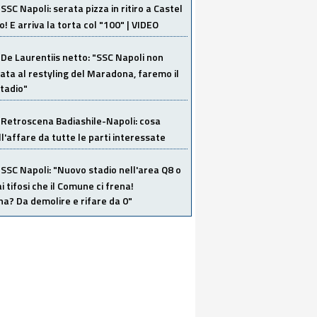
SSC Napoli: serata pizza in ritiro a Castel
o! E arriva la torta col "100" | VIDEO
De Laurentiis netto: "SSC Napoli non
ata al restyling del Maradona, faremo il
tadio"
Retroscena Badiashile-Napoli: cosa
ull'affare da tutte le parti interessate
SSC Napoli: "Nuovo stadio nell'area Q8 o
i tifosi che il Comune ci frena!
a? Da demolire e rifare da 0"