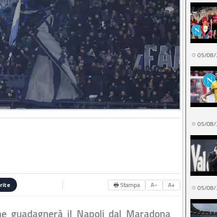
05/08/
05/08/
🖶 Stampa
A−
A+
rite
05/08/
che guadagnerà il Napoli dal Maradona