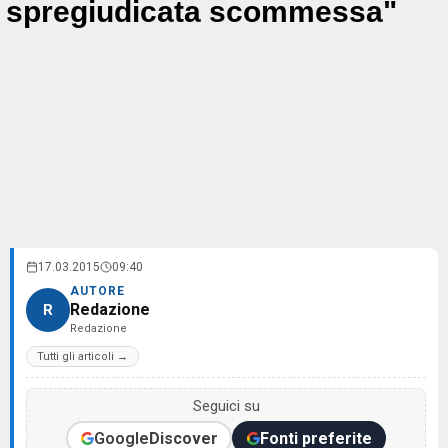
spregiudicata scommessa"
17.03.2015
09:40
AUTORE
Redazione
R
Redazione
Tutti gli articoli →
Seguici su
Google
Discover
Fonti preferite