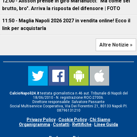
12:00 - Alisson prende in giro Marianucci: "Ma come sei
brutto, bro". Arriva la risposta del difensore | FOTO
11:50 - Maglia Napoli 2026 2027 in vendita online! Ecco il
link per acquistarla
Altre Notizie »
CalcioNapoli24.it
testata giornalistica n.46 aut. Tribunale di Napoli del
18/06/2010 - N. registrazione ROC-27006.
Direttore responsabile: Salvatore Passante
Social Multiservice Cooperativa, Via Dei Fiorentini 21, 80133 Napoli P.I.
08796131210
Privacy Policy
Cookie Policy
Chi Siamo
-
-
Organigramma
Contatti
Rettifiche
Linee Guida
-
-
-