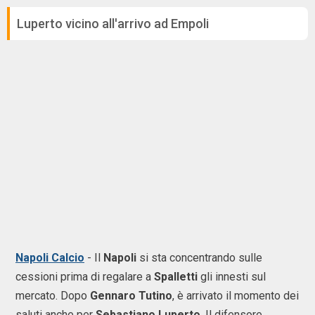
Luperto vicino all'arrivo ad Empoli
Napoli Calcio
- Il
Napoli
si sta concentrando sulle
cessioni prima di regalare a
Spalletti
gli innesti sul
mercato. Dopo
Gennaro Tutino
, è arrivato il momento dei
saluti anche per
Sebastiano Luperto
. Il difensore