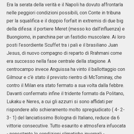
Era la serata della verità e il Napoli ha dovuto affrontarla
nelle peggiori condizioni possibili, con Conte in tribuna
per la squalifica e il doppio forfait in extremis di due big
della difesa: il portiere Meret (messo ko dall’influenza) e
Buongiorno, in panchina per un fastidio muscolare. Ai loro
posti l’esordiente Scuffet tra i pali e il brasiliano Juan
Jesus, di nuovo compagno di reparto di Rrahmani come
era successo nella fase centrale della stagione. A
centrocampo invece Anguissa ha vinto il ballottaggio con
Gilmour e c’è stato il previsto rientro di McTominay, che
contro il Milan era stato fermato a sua volta dalla febbre.
Davanti confermato infine il tridente formato da Politano,
Lukaku e Neres, a cui gli azzurri si sono affidati per
rispondere allo schieramento molto spregiudicato ( 4- 2-
3- 1) del lanciatissimo Bologna di Italiano, reduce da 6
vittorie consecutive. Tutto esaurito e atmosfera infuocata
- nonostante le condizioni climatiche invernali -