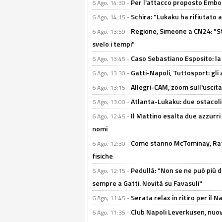
Per l'attacco proposto Embolo
6 Ago, 14:30 -
Schira: "Lukaku ha rifiutato 
6 Ago, 14:15 -
Regione, Simeone a CN24: "St
6 Ago, 13:59 -
svelo i tempi"
Caso Sebastiano Esposito: la v
6 Ago, 13:45 -
Gatti-Napoli, Tuttosport: gli
6 Ago, 13:30 -
Allegri-CAM, zoom sull'uscit
6 Ago, 13:15 -
Atlanta-Lukaku: due ostacoli
6 Ago, 13:00 -
Il Mattino esalta due azzurri 
6 Ago, 12:45 -
nomi
Come stanno McTominay, Rafa 
6 Ago, 12:30 -
fisiche
Pedullà: "Non se ne può più de
6 Ago, 12:15 -
sempre a Gatti. Novità su Favasuli"
Serata relax in ritiro per il N
6 Ago, 11:45 -
Club Napoli Leverkusen, nuovo
6 Ago, 11:35 -