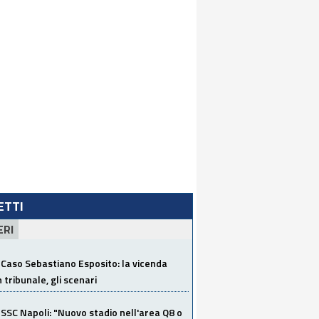
LETTI
ERI
Caso Sebastiano Esposito: la vicenda
n tribunale, gli scenari
SSC Napoli: "Nuovo stadio nell'area Q8 o