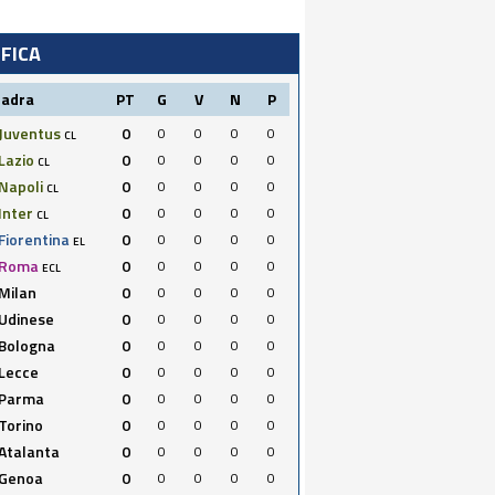
IFICA
uadra
PT
G
V
N
P
Juventus
0
0
0
0
0
CL
Lazio
0
0
0
0
0
CL
Napoli
0
0
0
0
0
CL
Inter
0
0
0
0
0
CL
Fiorentina
0
0
0
0
0
EL
Roma
0
0
0
0
0
ECL
Milan
0
0
0
0
0
Udinese
0
0
0
0
0
Bologna
0
0
0
0
0
Lecce
0
0
0
0
0
Parma
0
0
0
0
0
Torino
0
0
0
0
0
Atalanta
0
0
0
0
0
Genoa
0
0
0
0
0