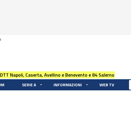
0
 DTT Napoli, Caserta, Avellino e Benevento e 84 Salerno
UM
SERIE A
INFORMAZIONI
WEB TV