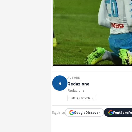
AUTORE
R
Redazione
Redazione
Tutti gli articoli →
Google
Discover
Fonti prefe
Seguici su