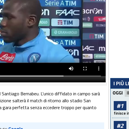
I PIÙ 
OGGI
I
 al Santiago Bernabeu. L'unico diffidato in campo sarà
zione salterà il match di ritorno allo stadio San
#1
la gara perfetta senza eccedere troppo per quanto
finisce i
#2
e su
Google