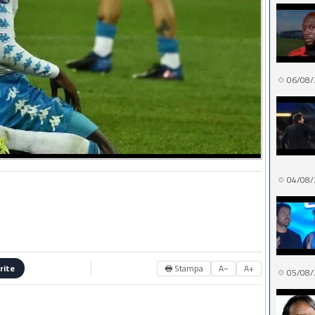
06/08/
04/08/
🖶 Stampa
A−
A+
rite
05/08/