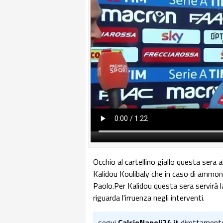
Occhio al cartellino giallo questa sera
Kalidou Koulibaly che in caso di ammoni
Paolo.Per Kalidou questa sera servirà 
riguarda l'irruenza negli interventi.
segui
CalcioNapoli24.it
direttament