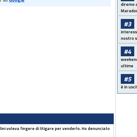
diremo a
Maradon
#3
interess
nostro s
#4
weekend!
ultime
#5
è in usci
lini voleva fingere di litigare per venderlo. Ho denunciato