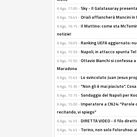
Sky - Il Galatasaray presenta
6 Ago, 17:00 -
Oriali affiancherà Mancini in 
6 Ago, 16:45 -
Il Mattino: come sta McTomi
6 Ago, 16:15 -
notizie!
Ranking UEFA aggiornato: nuov
6 Ago, 16:05 -
Napoli, in attacco spunta Tel
6 Ago, 15:59 -
Ottavio Bianchi si confessa a 
6 Ago, 15:50 -
Maradona
Lo svincolato Juan Jesus prop
6 Ago, 15:45 -
"Non gli è mai piaciuto". Cosa
6 Ago, 15:30 -
Sondaggio del Napoli per Koop
6 Ago, 15:15 -
Imperatore a CN24: "Parole d
6 Ago, 15:00 -
recitando, vi spiego"
DIRETTA VIDEO - Il filo dirett
6 Ago, 14:55 -
Torino, non solo Foloruhso: a
6 Ago, 14:45 -