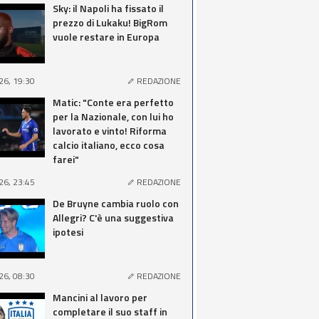
Sky: il Napoli ha fissato il
prezzo di Lukaku! BigRom
vuole restare in Europa
26, 19:30
REDAZIONE
Matic: "Conte era perfetto
per la Nazionale, con lui ho
lavorato e vinto! Riforma
calcio italiano, ecco cosa
farei"
26, 23:45
REDAZIONE
De Bruyne cambia ruolo con
Allegri? C'è una suggestiva
ipotesi
26, 08:30
REDAZIONE
Mancini al lavoro per
completare il suo staff in