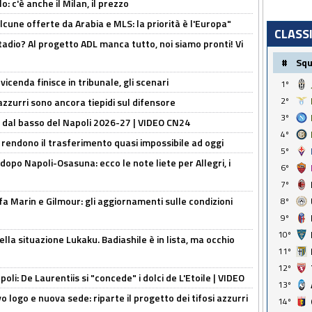
: c'è anche il Milan, il prezzo
alcune offerte da Arabia e MLS: la priorità è l'Europa"
CLASS
adio? Al progetto ADL manca tutto, noi siamo pronti! Vi
#
Sq
icenda finisce in tribunale, gli scenari
1º
2º
 azzurri sono ancora tiepidi sul difensore
3º
a dal basso del Napoli 2026-27 | VIDEO CN24
4º
 rendono il trasferimento quasi impossibile ad oggi
5º
dopo Napoli-Osasuna: ecco le note liete per Allegri, i
6º
7º
Marin e Gilmour: gli aggiornamenti sulle condizioni
8º
9º
10º
lla situazione Lukaku. Badiashile è in lista, ma occhio
11º
12º
apoli: De Laurentiis si "concede" i dolci de L'Etoile | VIDEO
13º
 logo e nuova sede: riparte il progetto dei tifosi azzurri
14º