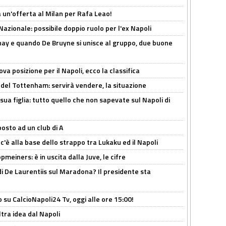
 un'offerta al Milan per Rafa Leao!
Nazionale: possibile doppio ruolo per l'ex Napoli
nay e quando De Bruyne si unisce al gruppo, due buone
a posizione per il Napoli, ecco la classifica
 del Tottenham: servirà vendere, la situazione
sua figlia: tutto quello che non sapevate sul Napoli di
osto ad un club di A
 c'è alla base dello strappo tra Lukaku ed il Napoli
meiners: è in uscita dalla Juve, le cifre
i De Laurentiis sul Maradona? Il presidente sta
o su CalcioNapoli24 Tv, oggi alle ore 15:00!
ltra idea dal Napoli