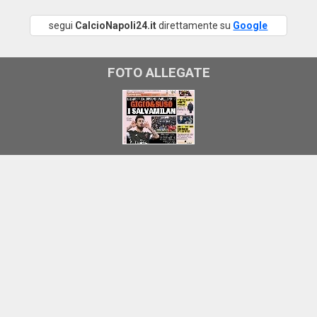
segui
CalcioNapoli24.it
direttamente su
Google
FOTO ALLEGATE