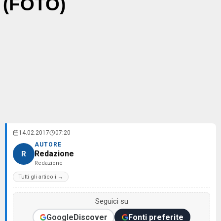
(FOTO)
14.02.2017
07:20
AUTORE
Redazione
R
Redazione
Tutti gli articoli →
Seguici su
Google
Discover
Fonti preferite