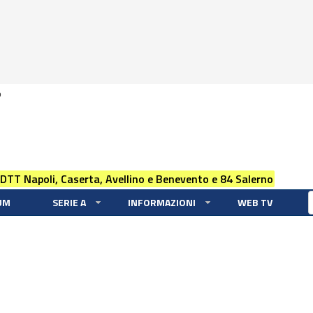
0
 DTT Napoli, Caserta, Avellino e Benevento e 84 Salerno
UM
SERIE A
INFORMAZIONI
WEB TV