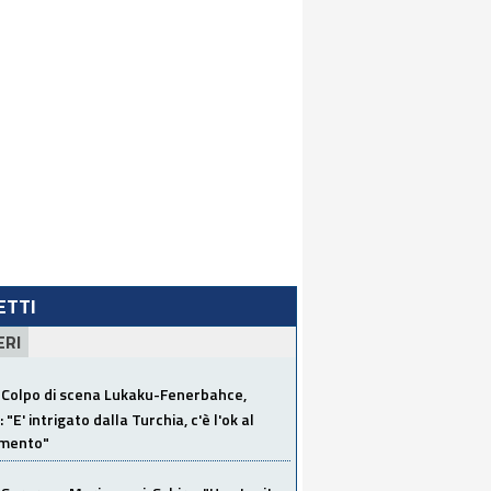
LETTI
ERI
Colpo di scena Lukaku-Fenerbahce,
"E' intrigato dalla Turchia, c'è l'ok al
imento"