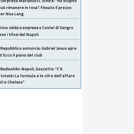
Sorpresa Marianucci, Schira: "Ha stupito
 può rimanere in rosa". Fissato il prezzo
 per Noa Lang
Una
visita a sorpresa
a Castel di Sangro
so i tifosi del Napoli
Repubblica annuncia: Gabriel Jesus apre
! Ecco il piano del club
Badiashile-Napoli, Gazzetta: "C'è
totale! La formula e le cifre dell'affare
li e Chelsea"