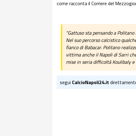
come racconta il Corriere del Mezzogio
"Gattuso sta pensando a Politano a
Nel suo percorso calcistico qualche
fianco di Babacar. Politano realizzò
vittima anche il Napoli di Sarri c
mise in seria difficoltà Koulibaly 
segui
CalcioNapoli24.it
direttament