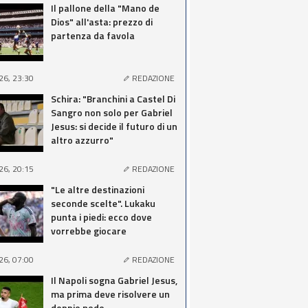
Il pallone della "Mano de
Dios" all'asta: prezzo di
partenza da favola
26, 23:30
REDAZIONE
Schira: "Branchini a Castel Di
Sangro non solo per Gabriel
Jesus: si decide il futuro di un
altro azzurro"
26, 20:15
REDAZIONE
"Le altre destinazioni
seconde scelte". Lukaku
punta i piedi: ecco dove
vorrebbe giocare
26, 07:00
REDAZIONE
Il Napoli sogna Gabriel Jesus,
ma prima deve risolvere un
doppio nodo