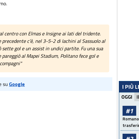
rno.
l centro con Elmas e Insigne ai lati del tridente.
 precedente c’è, nel 3-5-2 di Iachini al Sassuolo al
 sette gol e un assist in undici partite. Fu una sua
he pareggiò al Mapei Stadium, Politano fece gol e
e compagni"
e su
Google
I PIÙ 
OGGI
I
#1
Romano: 
trasfer
#2