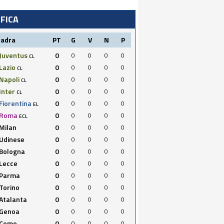
IFICA
uadra
PT
G
V
N
P
Juventus
0
0
0
0
0
CL
Lazio
0
0
0
0
0
CL
Napoli
0
0
0
0
0
CL
Inter
0
0
0
0
0
CL
Fiorentina
0
0
0
0
0
EL
Roma
0
0
0
0
0
ECL
Milan
0
0
0
0
0
Udinese
0
0
0
0
0
Bologna
0
0
0
0
0
Lecce
0
0
0
0
0
Parma
0
0
0
0
0
Torino
0
0
0
0
0
Atalanta
0
0
0
0
0
Genoa
0
0
0
0
0
Como
0
0
0
0
0