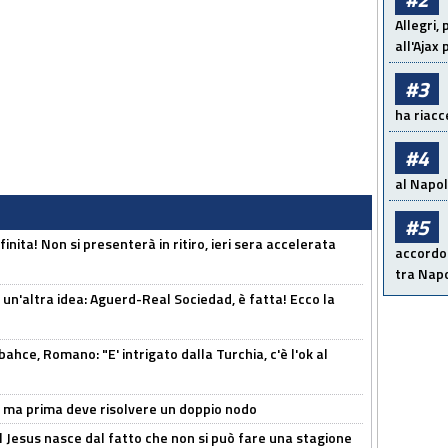
Allegri,
all'Ajax
#3
ha riacce
#4
al Napoli
#5
inita! Non si presenterà in ritiro, ieri sera accelerata
accordo 
tra Napo
un'altra idea: Aguerd-Real Sociedad, è fatta! Ecco la
hce, Romano: "E' intrigato dalla Turchia, c'è l'ok al
s, ma prima deve risolvere un doppio nodo
l Jesus nasce dal fatto che non si può fare una stagione