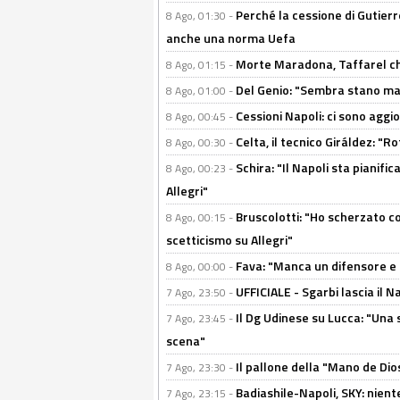
Perché la cessione di Gutierre
8 Ago, 01:30 -
anche una norma Uefa
Morte Maradona, Taffarel cho
8 Ago, 01:15 -
Del Genio: "Sembra stano ma è 
8 Ago, 01:00 -
Cessioni Napoli: ci sono agg
8 Ago, 00:45 -
Celta, il tecnico Giráldez: "
8 Ago, 00:30 -
Schira: "Il Napoli sta pianifi
8 Ago, 00:23 -
Allegri"
Bruscolotti: "Ho scherzato co
8 Ago, 00:15 -
scetticismo su Allegri"
Fava: "Manca un difensore e u
8 Ago, 00:00 -
UFFICIALE - Sgarbi lascia il 
7 Ago, 23:50 -
Il Dg Udinese su Lucca: "Una 
7 Ago, 23:45 -
scena"
Il pallone della "Mano de Dio
7 Ago, 23:30 -
Badiashile-Napoli, SKY: niente
7 Ago, 23:15 -