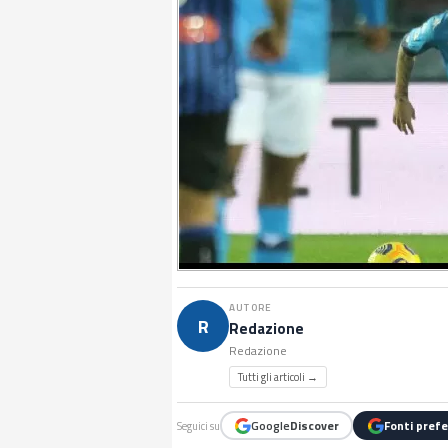
AUTORE
R
Redazione
Redazione
Tutti gli articoli →
Google
Discover
Fonti prefe
Seguici su