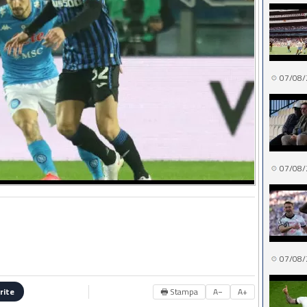
07/08/
07/08/
07/08/
🖶 Stampa
A−
A+
rite