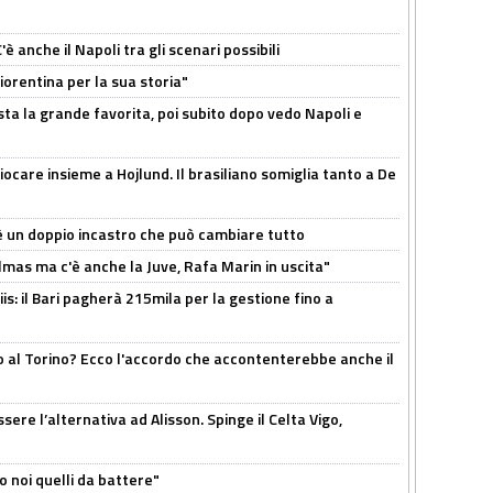
 anche il Napoli tra gli scenari possibili
orentina per la sua storia"
sta la grande favorita, poi subito dopo vedo Napoli e
iocare insieme a Hojlund. Il brasiliano somiglia tanto a De
'è un doppio incastro che può cambiare tutto
as ma c'è anche la Juve, Rafa Marin in uscita"
: il Bari pagherà 215mila per la gestione fino a
o al Torino? Ecco l'accordo che accontenterebbe anche il
re l’alternativa ad Alisson. Spinge il Celta Vigo,
o noi quelli da battere"