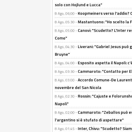
solo con Hojlund e Lucca"
Koopmeiners verso l'addio? C'è
8 Ago, 06:00 -
Mastantuono: "Ho scelto la Fi
8 Ago, 05:30 -
Canovi: "Scudetto? L'Inter re
8 Ago, 05:00 -
Como"
Liverani: "Gabriel Jesus può g
8 Ago, 04:30 -
Bruyne"
Esposito aspetta il Napoli: c
8 Ago, 04:00 -
Cammaroto: "Contatto per Elm
8 Ago, 03:30 -
Accordo Comune-De Laurentiis
8 Ago, 03:00 -
novembre del San Nicola
Rossin: "Cajuste e Folorunsh
8 Ago, 02:30 -
Napoli"
Cammaroto: "Zeballos può esse
8 Ago, 02:00 -
l’argentino si è stufato di aspettare"
Inter, Chivu: "Scudetto? Siam
8 Ago, 01:45 -