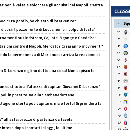
z non è valsa a sbloccare gli acquisti del Napoli: c'entra
CLASS
c: "Era gonfio, ho chiesto di intervenire"
#
Sq
così: il pezzo forte di Lucca non è il colpo di testa"
1º
iornamenti su Lindstrom, Cajuste, Ngonge e Cheddira!
2º
Rotazioni contro il Napoli. Mercato? Ci saranno movimenti"
3º
4º
cando la permanenza di Marianucci: arriva la reazione di
5º
6º
n Di Lorenzo e gli ho detto una cosa! Non capisco lo
7º
8º
n sostituto all’altezza di capitan Giovanni Di Lorenzo"
9º
Napoli in prestito: va alla Sambenedettese
10º
11º
stagione storta può capitare, ma è forte! Si prenderà la
12º
13º
s" all'asta: prezzo di partenza da favola
14º
 intesa dopo i contatti di oggi, le ultime
15º