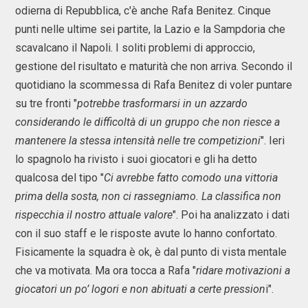
odierna di Repubblica, c'è anche Rafa Benitez. Cinque
punti nelle ultime sei partite, la Lazio e la Sampdoria che
scavalcano il Napoli. I soliti problemi di approccio,
gestione del risultato e maturità che non arriva. Secondo il
quotidiano la scommessa di Rafa Benitez di voler puntare
su tre fronti "
potrebbe trasformarsi in un azzardo
considerando le difficoltà di un gruppo che non riesce a
mantenere la stessa intensità nelle tre competizioni
". Ieri
lo spagnolo ha rivisto i suoi giocatori e gli ha detto
qualcosa del tipo "
Ci avrebbe fatto comodo una vittoria
prima della sosta, non ci rassegniamo. La classifica non
rispecchia il nostro attuale valore
". Poi ha analizzato i dati
con il suo staff e le risposte avute lo hanno confortato.
Fisicamente la squadra è ok, è dal punto di vista mentale
che va motivata. Ma ora tocca a Rafa "
ridare motivazioni a
giocatori un po’ logori e non abituati a certe pression
i".