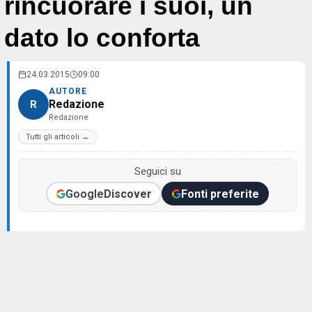
rincuorare i suoi, un
dato lo conforta
24.03.2015
09:00
AUTORE
Redazione
R
Redazione
Tutti gli articoli →
Seguici su
Google
Discover
Fonti preferite