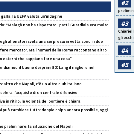
#2
prelimin
a galla: la UEFA valuta un'indagine
#3
nzio: "Malagò non ha rispettato i patti. Guardiola era molto
Chiariel
gli occhi
degli allenatori svela una sorpresa: in vetta sono in due
#4
 fare mercato". Ma i numeri della Roma raccontano altro
 esterni che sappiano fare una cosa"
#5
ndiamoci il buono dei primi 30'. Lang il migliore nel
altro che Napoli, c'è un altro club italiano
ccelera l'acquisto di un centrale difensivo
a in ritiro: la volontà del portiere è chiara
i può cambiare tutto: doppio colpo ancora possibile, oggi
no preliminare: la situazione del Napoli