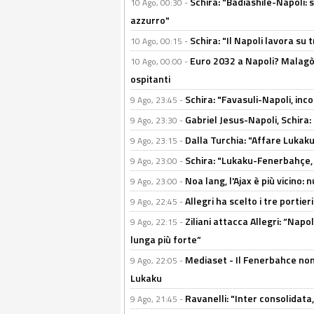
Schira: "Badiashile-Napoli: s
10 Ago, 00:30 -
azzurro"
Schira: "Il Napoli lavora su 
10 Ago, 00:15 -
Euro 2032 a Napoli? Malagò l
10 Ago, 00:00 -
ospitanti
Schira: "Favasuli-Napoli, inco
9 Ago, 23:45 -
Gabriel Jesus-Napoli, Schira: 
9 Ago, 23:30 -
Dalla Turchia: "Affare Lukaku d
9 Ago, 23:15 -
Schira: "Lukaku-Fenerbahçe, o
9 Ago, 23:00 -
Noa lang, l'Ajax è più vicino:
9 Ago, 23:00 -
Allegri ha scelto i tre portie
9 Ago, 22:45 -
Ziliani attacca Allegri: “Nap
9 Ago, 22:15 -
lunga più forte”
Mediaset - Il Fenerbahce non
9 Ago, 22:05 -
Lukaku
Ravanelli: "Inter consolidata
9 Ago, 21:45 -