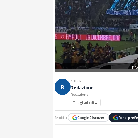
Tif
AUTORE
R
Redazione
Redazione
Tutti gli articoli →
Google
Discover
Fonti prefe
Seguici su