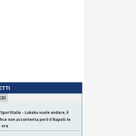
LETTI
ERI
Sportitalia - Lukaku vuole andare, il
ce non accontenta però il Napoli: le
r ora