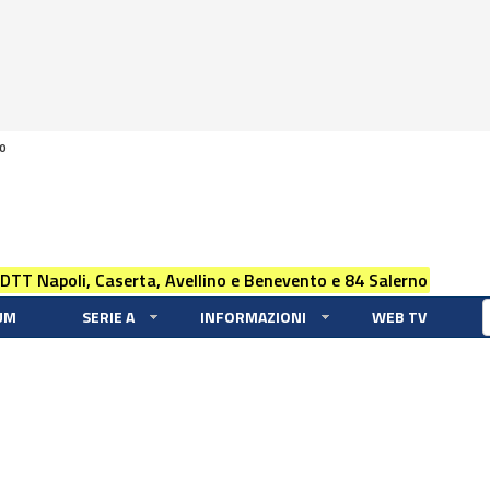
0
 DTT Napoli, Caserta, Avellino e Benevento e 84 Salerno
UM
SERIE A
INFORMAZIONI
WEB TV