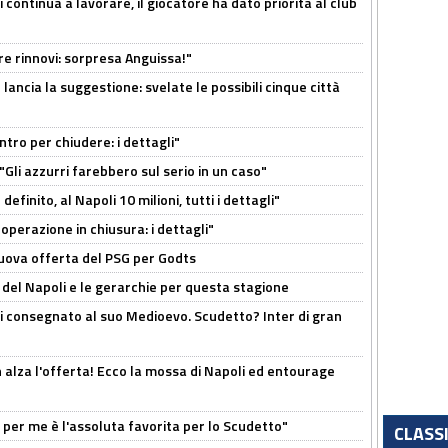
i continua a lavorare, il giocatore ha dato priorità al club
tre rinnovi: sorpresa Anguissa!"
ancia la suggestione: svelate le possibili cinque città
ntro per chiudere: i dettagli"
"Gli azzurri farebbero sul serio in un caso"
efinito, al Napoli 10 milioni, tutti i dettagli"
perazione in chiusura: i dettagli"
 nuova offerta del PSG per Godts
ri del Napoli e le gerarchie per questa stagione
oli consegnato al suo Medioevo. Scudetto? Inter di gran
 alza l'offerta! Ecco la mossa di Napoli ed entourage
, per me è l'assoluta favorita per lo Scudetto"
CLASS