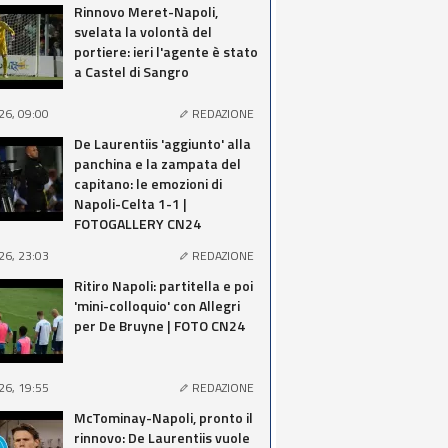
Rinnovo Meret-Napoli,
svelata la volontà del
portiere: ieri l'agente è stato
a Castel di Sangro
26, 09:00
REDAZIONE
De Laurentiis 'aggiunto' alla
panchina e la zampata del
capitano: le emozioni di
Napoli-Celta 1-1 |
FOTOGALLERY CN24
26, 23:03
REDAZIONE
Ritiro Napoli: partitella e poi
'mini-colloquio' con Allegri
per De Bruyne | FOTO CN24
26, 19:55
REDAZIONE
McTominay-Napoli, pronto il
rinnovo: De Laurentiis vuole