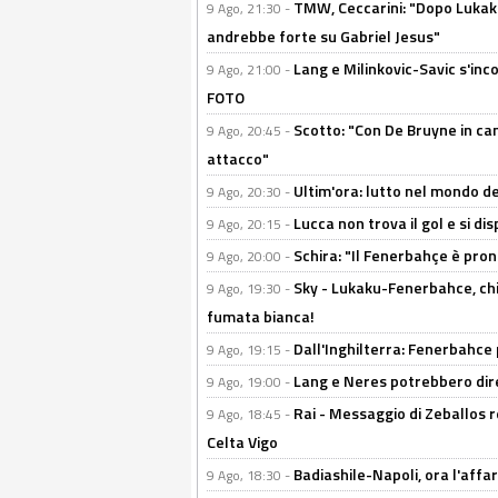
TMW, Ceccarini: "Dopo Lukaku
9 Ago, 21:30 -
andrebbe forte su Gabriel Jesus"
Lang e Milinkovic-Savic s'inc
9 Ago, 21:00 -
FOTO
Scotto: "Con De Bruyne in ca
9 Ago, 20:45 -
attacco"
Ultim'ora: lutto nel mondo del
9 Ago, 20:30 -
Lucca non trova il gol e si dis
9 Ago, 20:15 -
Schira: "Il Fenerbahçe è pro
9 Ago, 20:00 -
Sky - Lukaku-Fenerbahce, chi
9 Ago, 19:30 -
fumata bianca!
Dall'Inghilterra: Fenerbahce 
9 Ago, 19:15 -
Lang e Neres potrebbero dire
9 Ago, 19:00 -
Rai - Messaggio di Zeballos r
9 Ago, 18:45 -
Celta Vigo
Badiashile-Napoli, ora l'affa
9 Ago, 18:30 -