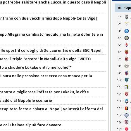
 potrebbe salutare anche Lucca, in questo caso il Napoli
#
Sq
1º
ontrano con due vecchi amici dopo Napoli-Celta Vigo |
2º
3º
mpo Allegri ha cambiato modulo, ma la nota dolente è in
4º
5º
lo sport, il cordoglio di De Laurentiis e della SSC Napoli
6º
pera: il triplo "errore" in Napoli-Celta Vigo | VIDEO
7º
8º
nto a chiudere Lukaku entro mercoledì"
9º
usura nelle prossime ore: ecco cosa manca per la
10º
11º
pronto a migliorare l'offerta per Lukaku, le cifre
12º
 addio al Napoli: lo scenario
13º
14º
ecapitato forte e chiaro al Napoli, valuterà l'offerta del
15º
16º
re col Chelsea si può fare davvero
17º