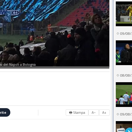
09/08/
osi del Napoli a Bologna
08/08/
🖶 Stampa
A−
A+
rite
09/08/