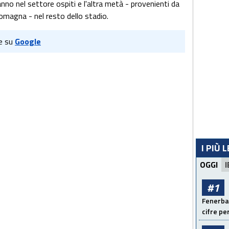
nno nel settore ospiti e l'altra metà - provenienti da
Romagna - nel resto dello stadio.
e su
Google
I PIÙ 
OGGI
I
#1
Fenerbah
cifre pe