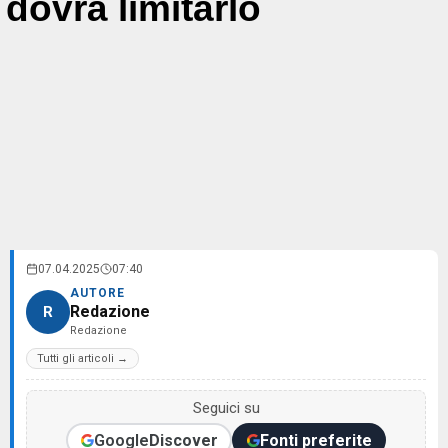
dovrà limitarlo
07.04.2025
07:40
AUTORE
Redazione
R
Redazione
Tutti gli articoli →
Seguici su
Google
Discover
Fonti preferite