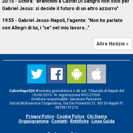
20:15 - Schira: "Branchini a Castel Di Sangro non solo per
Gabriel Jesus: si decide il futuro di un altro azzurro"
19:55 - Gabriel Jesus-Napoli, l'agente: "Non ho parlato
con Allegri di lui, i "se" nel mio lavoro..."
Altre Notizie »
CalcioNapoli24.it
testata giornalistica n.46 aut. Tribunale di Napoli del
18/06/2010 - N. registrazione ROC-27006.
Direttore responsabile: Salvatore Passante
Social Multiservice Cooperativa, Via Dei Fiorentini 21, 80133 Napoli P.I.
08796131210
Privacy Policy
Cookie Policy
Chi Siamo
-
-
Organigramma
Contatti
Rettifiche
Linee Guida
-
-
-