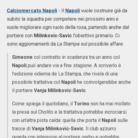
Calciomercato Napoli
- Il
Napoli
vuole costruire già da
subito la squadra per competere nei prossimi anni e
vuole migliorare ogni ruolo della rosa, partendo anche dal
portiere con
Milinkovic-Savic
l'obiettivo primario. Ci
sono aggiornamenti da
La Stampa
sul possibile affare:
Simeone
col contratto in scadenza tra un anno col
Napoli
può andare via a fine stagione. A scriverlo è
l'edizione odierna de La Stampa, che rivela di una
possibile trattativa col
Napoli
he coinvolgerebbe anche
il portiere
Vanja Milinkovic-Savic
.
Come spiega il quotidiano, il
Torino
non ha mai mollato
la presa sul Cholito e la trattativa potrebbe incrociarsi
con un’altra pista calda: quella che porta il
Napoli
sulle
tracce di
Vanja Milinkovic-Savic
. Il club azzurro
guarda con interesse al portiere serbo e potrebbe