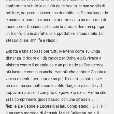
confermato subito la qualità delle scelta: la sua voglia di
soffrire, segnare e vincere ha demolito un Parma languido
e annoiato, come chi ascolta per mezz’ora un discorso del
monocorde Donadoni, che con la stessa flemma spiega
un trionfo o una disfatta, uno spettatore impassibile. Lo
stesso di sei anni fa a Napoli.
Zapata è una scossa per tutti. Mertens corre su lunga
distanza, il rigore gli dà carica per Doha, è più vivace a
sinistra contro il nostalgico e un po’ astioso Santacroce,
più lucido e continuo anche Hamsik che assiste Zapata da
vicino e rientra per coprire un po’. Il centrocampo non è
tecnico ma combatte con il solito Gargano e con David
Lopez in ripresa. Il compito è agevolato da un Parma che
si fa comprimere: gioca basso, con una difesa a 5, il
flebile De Ceglie e Lucarelli ai lati. Completano il 5-3-1-1
il terzetto morbido di Acquah, Mauri, Galloppa, solo il