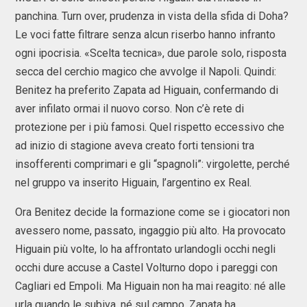
panchina. Turn over, prudenza in vista della sfida di Doha?
Le voci fatte filtrare senza alcun riserbo hanno infranto
ogni ipocrisia. «Scelta tecnica», due parole solo, risposta
secca del cerchio magico che avvolge il Napoli. Quindi:
Benitez ha preferito Zapata ad Higuain, confermando di
aver infilato ormai il nuovo corso. Non c’è rete di
protezione per i più famosi. Quel rispetto eccessivo che
ad inizio di stagione aveva creato forti tensioni tra
insofferenti comprimari e gli “spagnoli”: virgolette, perché
nel gruppo va inserito Higuain, l’argentino ex Real.
Ora Benitez decide la formazione come se i giocatori non
avessero nome, passato, ingaggio più alto. Ha provocato
Higuain più volte, lo ha affrontato urlandogli occhi negli
occhi dure accuse a Castel Volturno dopo i pareggi con
Cagliari ed Empoli. Ma Higuain non ha mai reagito: né alle
urla quando le subiva, né sul campo. Zapata ha