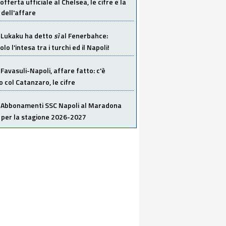
offerta ufficiale al Chelsea, le cifre e la
dell'affare
Lukaku ha detto
sì
al Fenerbahce:
o l'intesa tra i turchi ed il Napoli!
Favasuli-Napoli, affare fatto: c'è
o col Catanzaro, le cifre
Abbonamenti SSC Napoli al Maradona
 per la stagione 2026-2027