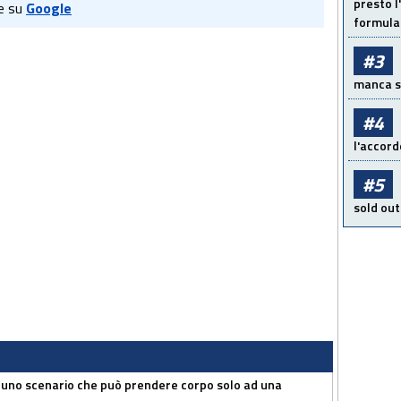
presto l'
e su
Google
formula 
#3
manca sol
#4
l'accord
#5
sold out
 uno scenario che può prendere corpo solo ad una