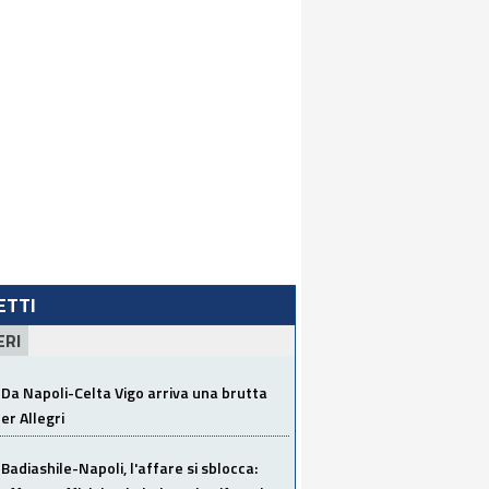
LETTI
ERI
Da Napoli-Celta Vigo arriva una brutta
per Allegri
Badiashile-Napoli, l'affare si sblocca: