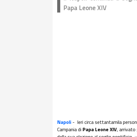
Papa Leone XIV
Napoli
- Ieri circa settantamila person
Campania di
Papa Leone XIV
, arrivato
della sua elezione al soglio pontificio. 