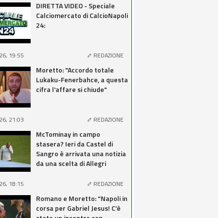
DIRETTA VIDEO - Speciale
Calciomercato di CalcioNapoli
24:
26, 19:55
REDAZIONE
Moretto: "Accordo totale
Lukaku-Fenerbahce, a questa
cifra l'affare si chiude"
26, 21:03
REDAZIONE
McTominay in campo
stasera? Ieri da Castel di
Sangro è arrivata una notizia
da una scelta di Allegri
26, 18:15
REDAZIONE
Romano e Moretto: "Napoli in
corsa per Gabriel Jesus! C'è
stato un incontro con