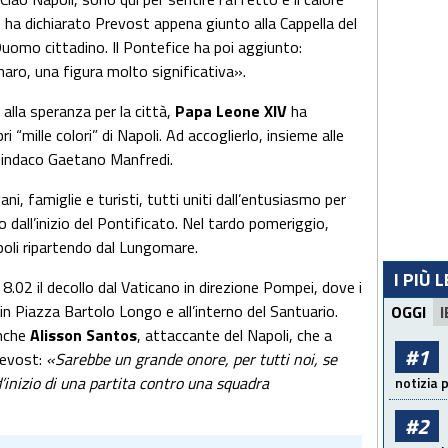
ha dichiarato Prevost appena giunto alla Cappella del
Duomo cittadino. Il Pontefice ha poi aggiunto:
ro, una figura molto significativa».
alla speranza per la città,
Papa Leone XIV
ha
bri “mille colori” di Napoli. Ad accoglierlo, insieme alle
il sindaco Gaetano Manfredi.
ni, famiglie e turisti, tutti uniti dall’entusiasmo per
 dall’inizio del Pontificato. Nel tardo pomeriggio,
poli ripartendo dal Lungomare.
I PIÙ 
 8.02 il decollo dal Vaticano in direzione Pompei, dove i
n Piazza Bartolo Longo e all’interno del Santuario.
OGGI
I
anche
Alisson Santos
, attaccante del Napoli, che a
#1
revost:
«Sarebbe un grande onore, per tutti noi, se
d’inizio di una partita contro una squadra
notizia 
#2