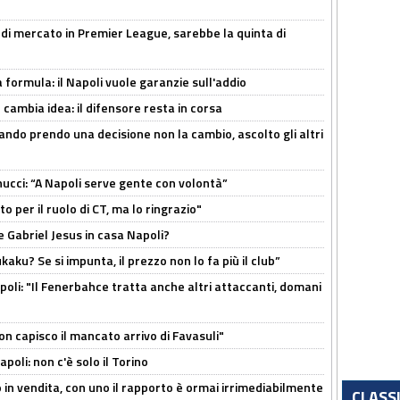
 di mercato in Premier League, sarebbe la quinta di
a formula: il Napoli vuole garanzie sull'addio
n cambia idea: il difensore resta in corsa
ndo prendo una decisione non la cambio, ascolto gli altri
cci: “A Napoli serve gente con volontà”
 per il ruolo di CT, ma lo ringrazio"
 Gabriel Jesus in casa Napoli?
kaku? Se si impunta, il prezzo non lo fa più il club”
poli: "Il Fenerbahce tratta anche altri attaccanti, domani
non capisco il mancato arrivo di Favasuli"
poli: non c'è solo il Torino
 in vendita, con uno il rapporto è ormai irrimediabilmente
CLASS