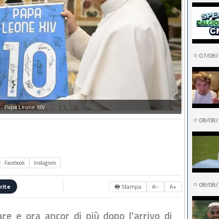
07/08/
Papa Leone XIV
08/08/
Facebook
Instagram
08/08/
🖶 Stampa
A−
A+
rite
re e ora ancor di più dopo l'arrivo di