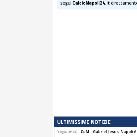
segui
CalcioNapoli24.it
direttament
ULTIMISSIME NOTIZIE
CdM - Gabriel Jesus-Napoli è
9 Ago, 06:00 -