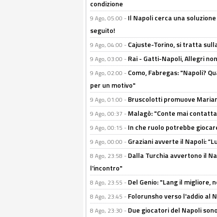
condizione
Il Napoli cerca una soluzione
9 Ago, 05:00 -
seguito!
Cajuste-Torino, si tratta sull
9 Ago, 04:00 -
Rai - Gatti-Napoli, Allegri no
9 Ago, 03:00 -
Como, Fabregas: "Napoli? Qua
9 Ago, 02:00 -
per un motivo"
Bruscolotti promuove Marianu
9 Ago, 01:00 -
Malagò: "Conte mai contattato
9 Ago, 00:37 -
In che ruolo potrebbe giocare
9 Ago, 00:15 -
Graziani avverte il Napoli: “Lu
9 Ago, 00:00 -
Dalla Turchia avvertono il Na
8 Ago, 23:58 -
l'incontro"
Del Genio: "Lang il migliore, 
8 Ago, 23:55 -
Folorunsho verso l'addio al Na
8 Ago, 23:45 -
Due giocatori del Napoli sono
8 Ago, 23:30 -