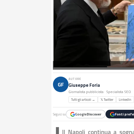
AUTORE
GF
Giuseppe Foria
Giornalista pubblicista · Specialista SEO
Tutti gli articoli →
𝕏 Twitter
LinkedIn
Google
Discover
Fonti prefe
Seguici su
Il Napoli continua a sogna