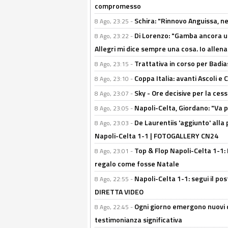
compromesso
Schira: "Rinnovo Anguissa, neg
8 Ago, 23:25 -
Di Lorenzo: "Gamba ancora u
8 Ago, 23:22 -
Allegri mi dice sempre una cosa. Io allena
Trattativa in corso per Badia
8 Ago, 23:15 -
Coppa Italia: avanti Ascoli 
8 Ago, 23:10 -
Sky - Ore decisive per la ces
8 Ago, 23:07 -
Napoli-Celta, Giordano: "Va p
8 Ago, 23:05 -
De Laurentiis 'aggiunto' alla
8 Ago, 23:03 -
Napoli-Celta 1-1 | FOTOGALLERY CN24
Top & Flop Napoli-Celta 1-1: 
8 Ago, 23:01 -
regalo come fosse Natale
Napoli-Celta 1-1: segui il pos
8 Ago, 22:55 -
DIRETTA VIDEO
Ogni giorno emergono nuovi d
8 Ago, 22:45 -
testimonianza significativa