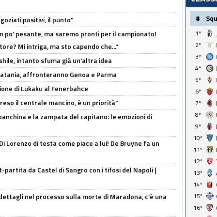
#
Sq
oziati positivi, il punto"
n po' pesante, ma saremo pronti per il campionato!
1º
2º
tore? Mi intriga, ma sto capendo che..."
3º
shile, intanto sfuma già un'altra idea
4º
e Catania, affronteranno Genoa e Parma
5º
sione di Lukaku al Fenerbahce
6º
reso il centrale mancino, è un priorità"
7º
8º
 panchina e la zampata del capitano: le emozioni di
9º
10º
Di Lorenzo di testa come piace a lui! De Bruyne fa un
11º
12º
t-partita da Castel di Sangro con i tifosi del Napoli |
13º
14º
ettagli nel processo sulla morte di Maradona, c'è una
15º
16º