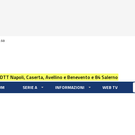
:50
 DTT Napoli, Caserta, Avellino e Benevento e 84 Salerno
UM
SERIE A
INFORMAZIONI
WEB TV