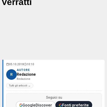
Verratti
05.10.2018
10:10
AUTORE
Redazione
R
Redazione
Tutti gli articoli →
Seguici su
Google
Discover
Fonti preferite