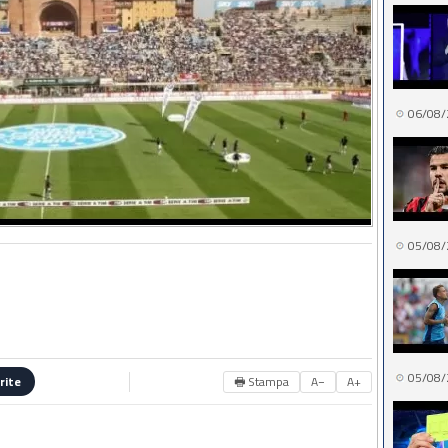
06/08/
05/08/
05/08/
🖶 Stampa
A−
A+
rite