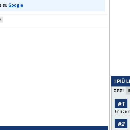
e su
Google
A
I PIÙ 
OGGI
I
#1
finisce i
#2