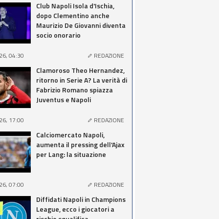
Club Napoli Isola d'Ischia,
dopo Clementino anche
Maurizio De Giovanni diventa
socio onorario
26, 04:30
REDAZIONE
Clamoroso Theo Hernandez,
ritorno in Serie A? La verità di
Fabrizio Romano spiazza
Juventus e Napoli
26, 17:00
REDAZIONE
Calciomercato Napoli,
aumenta il pressing dell'Ajax
per Lang: la situazione
26, 07:00
REDAZIONE
Diffidati Napoli in Champions
League, ecco i giocatori a
rischio squalifica