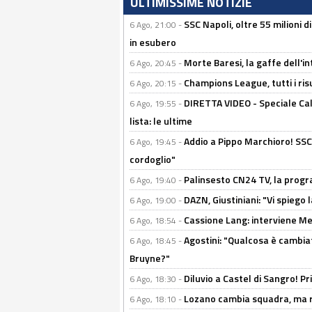
ULTIMISSIME NOTIZIE
SSC Napoli, oltre 55 milioni d
6 Ago, 21:00 -
in esubero
Morte Baresi, la gaffe dell'i
6 Ago, 20:45 -
Champions League, tutti i ris
6 Ago, 20:15 -
DIRETTA VIDEO - Speciale Cal
6 Ago, 19:55 -
lista: le ultime
Addio a Pippo Marchioro! SSC N
6 Ago, 19:45 -
cordoglio"
Palinsesto CN24 TV, la prog
6 Ago, 19:40 -
DAZN, Giustiniani: "Vi spiego 
6 Ago, 19:00 -
Cassione Lang: interviene Me
6 Ago, 18:54 -
Agostini: "Qualcosa è cambiat
6 Ago, 18:45 -
Bruyne?"
Diluvio a Castel di Sangro! P
6 Ago, 18:30 -
Lozano cambia squadra, ma re
6 Ago, 18:10 -