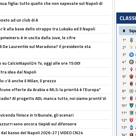
sua figlia: tutto quello che non sapevate sul Napoli di
CLASS
osto ad un club di A
 c'è alla base dello strappo tra Lukaku ed il Napoli
#
Sq
meiners: è in uscita dalla Juve, le cifre
1º
i De Laurentiis sul Maradona? Il presidente sta
2º
3º
4º
o su CalcioNapoli24 Tv, oggi alle ore 15:00!
5º
ltra idea dal Napoli
6º
: c'è anche il Milan, il prezzo
7º
alcune offerte da Arabia e MLS: la priorità è l'Europa"
8º
adio? Al progetto ADL manca tutto, noi siamo pronti! Vi
9º
10º
11º
icenda finisce in tribunale, gli scenari
12º
 azzurri sono ancora tiepidi sul difensore
13º
a dal basso del Napoli 2026-27 | VIDEO CN24
14º