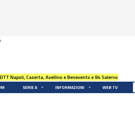
0
 DTT Napoli, Caserta, Avellino e Benevento e 84 Salerno
UM
SERIE A
INFORMAZIONI
WEB TV