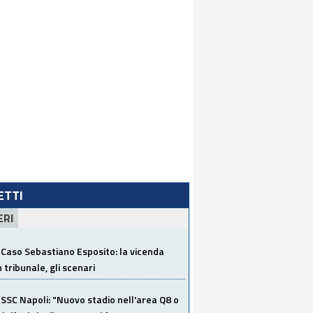
LETTI
ERI
Caso Sebastiano Esposito: la vicenda
n tribunale, gli scenari
SSC Napoli: "Nuovo stadio nell'area Q8 o