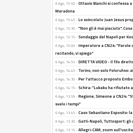
Ottavio Bianchi si confessa a 
6 Ago, 15:50 -
Maradona
Lo svincolato Juan Jesus prop
6 Ago, 15:45 -
"Non gli è mai piaciuto". Cosa
6 Ago, 15:30 -
Sondaggio del Napoli per Koop
6 Ago, 15:15 -
Imperatore a CN24: "Parole d
6 Ago, 15:00 -
recitando, vi spiego"
DIRETTA VIDEO - Il filo dirett
6 Ago, 14:55 -
Torino, non solo Foloruhso: a
6 Ago, 14:45 -
Per l'attacco proposto Embolo
6 Ago, 14:30 -
Schira: "Lukaku ha rifiutato 
6 Ago, 14:15 -
Regione, Simeone a CN24: "St
6 Ago, 13:59 -
svelo i tempi"
Caso Sebastiano Esposito: la v
6 Ago, 13:45 -
Gatti-Napoli, Tuttosport: gli
6 Ago, 13:30 -
Allegri-CAM, zoom sull'uscit
6 Ago, 13:15 -