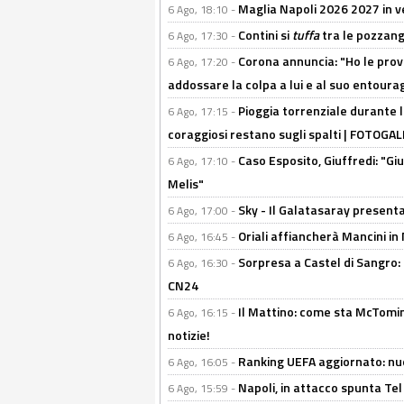
Maglia Napoli 2026 2027 in ve
6 Ago, 18:10 -
Contini si
tuffa
tra le pozzang
6 Ago, 17:30 -
Corona annuncia: "Ho le prove
6 Ago, 17:20 -
addossare la colpa a lui e al suo entoura
Pioggia torrenziale durante l
6 Ago, 17:15 -
coraggiosi restano sugli spalti | FOTOG
Caso Esposito, Giuffredi: "Giu
6 Ago, 17:10 -
Melis"
Sky - Il Galatasaray presenta
6 Ago, 17:00 -
Oriali affiancherà Mancini in 
6 Ago, 16:45 -
Sorpresa a Castel di Sangro:
6 Ago, 16:30 -
CN24
Il Mattino: come sta McTomi
6 Ago, 16:15 -
notizie!
Ranking UEFA aggiornato: nuov
6 Ago, 16:05 -
Napoli, in attacco spunta Tel
6 Ago, 15:59 -