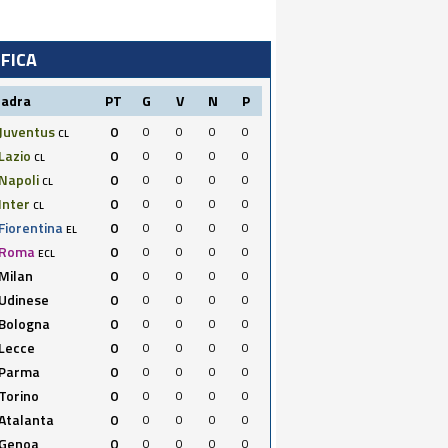
IFICA
uadra
PT
G
V
N
P
Juventus
0
0
0
0
0
CL
Lazio
0
0
0
0
0
CL
Napoli
0
0
0
0
0
CL
Inter
0
0
0
0
0
CL
Fiorentina
0
0
0
0
0
EL
Roma
0
0
0
0
0
ECL
Milan
0
0
0
0
0
Udinese
0
0
0
0
0
Bologna
0
0
0
0
0
Lecce
0
0
0
0
0
Parma
0
0
0
0
0
Torino
0
0
0
0
0
Atalanta
0
0
0
0
0
Genoa
0
0
0
0
0