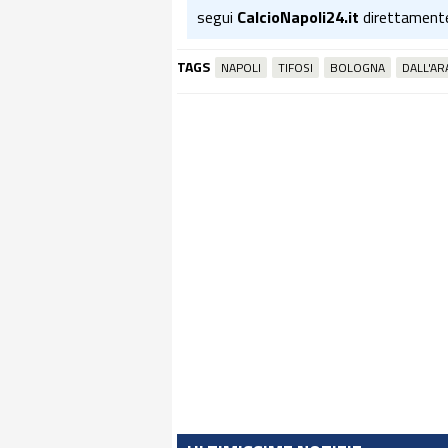
segui
CalcioNapoli24.it
direttament
TAGS
NAPOLI
TIFOSI
BOLOGNA
DALL'AR