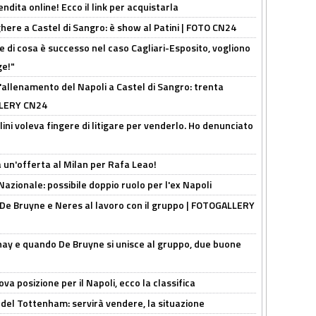
ndita online! Ecco il link per acquistarla
here a Castel di Sangro: è show al Patini | FOTO CN24
 di cosa è successo nel caso Cagliari-Esposito, vogliono
ge!"
'allenamento del Napoli a Castel di Sangro: trenta
ALLERY CN24
lini voleva fingere di litigare per venderlo. Ho denunciato
 un'offerta al Milan per Rafa Leao!
Nazionale: possibile doppio ruolo per l'ex Napoli
 De Bruyne e Neres al lavoro con il gruppo | FOTOGALLERY
nay e quando De Bruyne si unisce al gruppo, due buone
a posizione per il Napoli, ecco la classifica
 del Tottenham: servirà vendere, la situazione