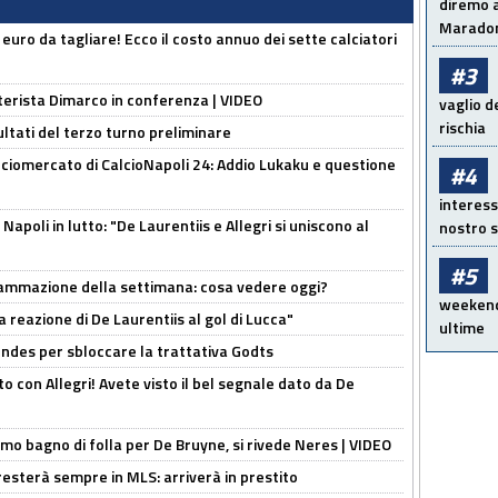
diremo a
Maradon
i euro da tagliare! Ecco il costo annuo dei sette calciatori
#3
nterista Dimarco in conferenza | VIDEO
vaglio d
rischia
ultati del terzo turno preliminare
ciomercato di CalcioNapoli 24: Addio Lukaku e questione
#4
interess
apoli in lutto: "De Laurentiis e Allegri si uniscono al
nostro s
#5
rammazione della settimana: cosa vedere oggi?
weekend!
la reazione di De Laurentiis al gol di Lucca"
ultime
ndes per sbloccare la trattativa Godts
o con Allegri! Avete visto il bel segnale dato da De
rimo bagno di folla per De Bruyne, si rivede Neres | VIDEO
sterà sempre in MLS: arriverà in prestito