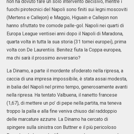
non ha dovuto fare un solo intervento decisivo, mentre i
fuochi pirotecnici del Napoli sono finiti sui legni moscoviti
(Mertens e Callejon) e Maggio, Higuain e Callejon non
hanno sfruttato tre comode palle-gol. Napoli nei quarti di
Europa League ventisei anni dopo il Napoli di Maradona,
quarta volta in tutta la sua storia (31 tornei europei), prima
volta con De Laurentiis. Benitez fiuta la Coppa europea,
ma chi sarà il prossimo avversario?
La Dinamo, a parte il mordente sfoderato nella ripresa, a
caccia di una impresa impossibile, è stata assai modesta,
in balia del Napoli nel primo tempo, generosamente avanti
nella ripresa. Ha tentato Valbuena, il nanetto francese
(1,67), di mettere un po’ di pepe nella partita, ma teneva
troppo la palla e alla fine veniva chiuso dal raddoppio
delle marcature azzurre. La Dinamo ha cercato di
spingere sulla sinistra con Buttner e il più pericoloso