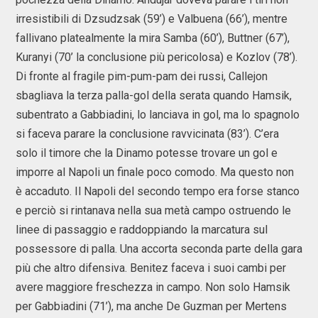
irresistibili di Dzsudzsak (59’) e Valbuena (66’), mentre
fallivano platealmente la mira Samba (60’), Buttner (67’),
Kuranyi (70’ la conclusione più pericolosa) e Kozlov (78’).
Di fronte al fragile pim-pum-pam dei russi, Callejon
sbagliava la terza palla-gol della serata quando Hamsik,
subentrato a Gabbiadini, lo lanciava in gol, ma lo spagnolo
si faceva parare la conclusione ravvicinata (83’). C’era
solo il timore che la Dinamo potesse trovare un gol e
imporre al Napoli un finale poco comodo. Ma questo non
è accaduto. Il Napoli del secondo tempo era forse stanco
e perciò si rintanava nella sua metà campo ostruendo le
linee di passaggio e raddoppiando la marcatura sul
possessore di palla. Una accorta seconda parte della gara
più che altro difensiva. Benitez faceva i suoi cambi per
avere maggiore freschezza in campo. Non solo Hamsik
per Gabbiadini (71’), ma anche De Guzman per Mertens