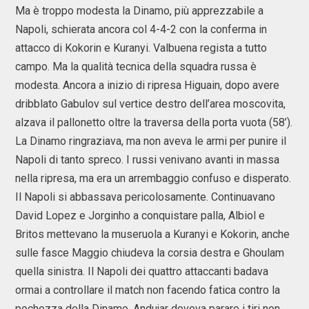
Ma è troppo modesta la Dinamo, più apprezzabile a
Napoli, schierata ancora col 4-4-2 con la conferma in
attacco di Kokorin e Kuranyi. Valbuena regista a tutto
campo. Ma la qualità tecnica della squadra russa è
modesta. Ancora a inizio di ripresa Higuain, dopo avere
dribblato Gabulov sul vertice destro dell’area moscovita,
alzava il pallonetto oltre la traversa della porta vuota (58’).
La Dinamo ringraziava, ma non aveva le armi per punire il
Napoli di tanto spreco. I russi venivano avanti in massa
nella ripresa, ma era un arrembaggio confuso e disperato.
Il Napoli si abbassava pericolosamente. Continuavano
David Lopez e Jorginho a conquistare palla, Albiol e
Britos mettevano la museruola a Kuranyi e Kokorin, anche
sulle fasce Maggio chiudeva la corsia destra e Ghoulam
quella sinistra. Il Napoli dei quattro attaccanti badava
ormai a controllare il match non facendo fatica contro la
pochezza della Dinamo. Andujar doveva parare i tiri non