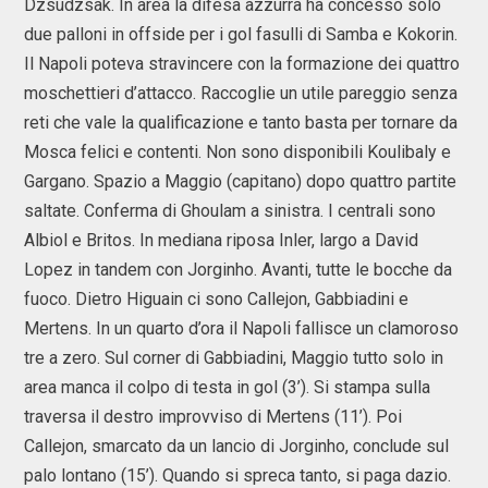
Dzsudzsak. In area la difesa azzurra ha concesso solo
due palloni in offside per i gol fasulli di Samba e Kokorin.
Il Napoli poteva stravincere con la formazione dei quattro
moschettieri d’attacco. Raccoglie un utile pareggio senza
reti che vale la qualificazione e tanto basta per tornare da
Mosca felici e contenti. Non sono disponibili Koulibaly e
Gargano. Spazio a Maggio (capitano) dopo quattro partite
saltate. Conferma di Ghoulam a sinistra. I centrali sono
Albiol e Britos. In mediana riposa Inler, largo a David
Lopez in tandem con Jorginho. Avanti, tutte le bocche da
fuoco. Dietro Higuain ci sono Callejon, Gabbiadini e
Mertens. In un quarto d’ora il Napoli fallisce un clamoroso
tre a zero. Sul corner di Gabbiadini, Maggio tutto solo in
area manca il colpo di testa in gol (3’). Si stampa sulla
traversa il destro improvviso di Mertens (11’). Poi
Callejon, smarcato da un lancio di Jorginho, conclude sul
palo lontano (15’). Quando si spreca tanto, si paga dazio.