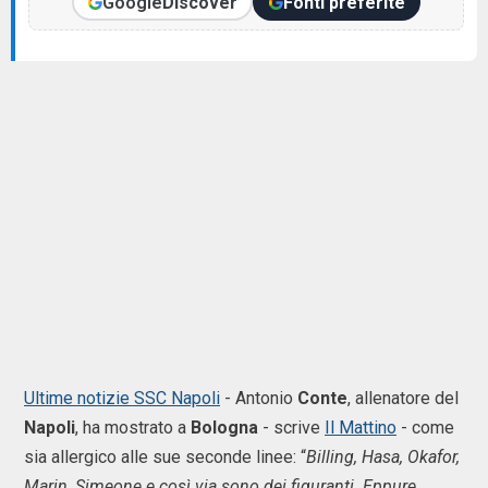
Google
Discover
Fonti preferite
Ultime notizie SSC Napoli
- Antonio
Conte
, allenatore del
Napoli
, ha mostrato a
Bologna
- scrive
Il Mattino
- come
sia allergico alle sue seconde linee: “
Billing, Hasa, Okafor,
Marin, Simeone e così via sono dei figuranti. Eppure