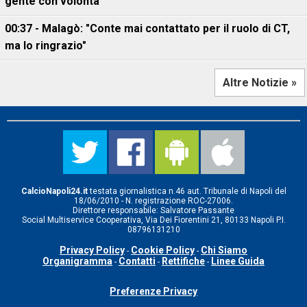
gente con volontà”
00:37 - Malagò: "Conte mai contattato per il ruolo di CT,
ma lo ringrazio"
Altre Notizie »
CalcioNapoli24.it
testata giornalistica n.46 aut. Tribunale di Napoli del
18/06/2010 - N. registrazione ROC-27006.
Direttore responsabile: Salvatore Passante
Social Multiservice Cooperativa, Via Dei Fiorentini 21, 80133 Napoli P.I.
08796131210
Privacy Policy
Cookie Policy
Chi Siamo
-
-
Organigramma
Contatti
Rettifiche
Linee Guida
-
-
-
Preferenze Privacy