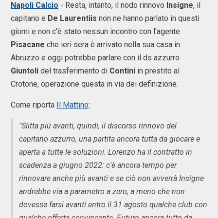
Napoli Calcio
- Resta, intanto, il nodo rinnovo
Insigne
, il
capitano e
De Laurentiis
non ne hanno parlato in questi
giorni e non c'è stato nessun incontro con l'agente
Pisacane
che ieri sera è arrivato nella sua casa in
Abruzzo e oggi potrebbe parlare con il ds azzurro
Giuntoli
del trasferimento di
Contini
in prestito al
Crotone, operazione questa in via dei definizione.
Come riporta
Il Mattino
:
"Slitta più avanti, quindi, il discorso rinnovo del
capitano azzurro, una partita ancora tutta da giocare e
aperta a tutte le soluzioni. Lorenzo ha il contratto in
scadenza a giugno 2022: c'è ancora tempo per
rinnovare anche più avanti e se ciò non avverrà Insigne
andrebbe via a parametro a zero, a meno che non
dovesse farsi avanti entro il 31 agosto qualche club con
qualche offerta convincente. Futuro ancora tutto da