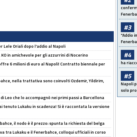
conferma
Fenerb
#3
"Addio i
Fenerba
 Lele Oriali dopo l'addio al Napoli
#4
 KO in amichevole per gli azzurrini di Nocerino
ha riacce
offre 6 milioni di euro al Napoli! Contratto biennale per
#5
hce, nella trattativa sono coinvolti Ozdemir, Yildirim,
Napoli p
solo pr
 di Leo che lo accompagnò nei primi passi a Barcellona
i tenuto Lukaku in scadenza! Si è raccontata la versione
ahce, il nodo è il prezzo: spunta la richiesta del belga
a tra Lukaku e il Fenerbahce, colloqui ufficiali in corso