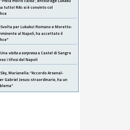
"Pista molto calda", entourage Lukaku
 tutto! RAI: si è convinto col
ahce
Svolta per Lukaku! Romano e Moretto:
mminente al Napoli, ha accettato il
hce"
Una
visita a sorpresa
a Castel di Sangro
so i tifosi del Napoli
Sky, Marianella: "Accordo Arsenal-
er Gabriel Jesus: straordinario, ha un
oblema"