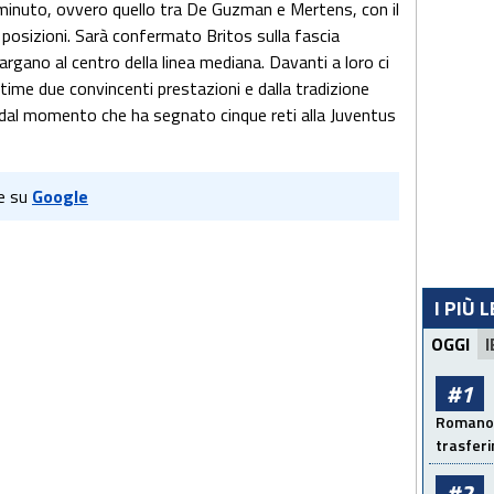
o minuto, ovvero quello tra De Guzman e Mertens, con il
 posizioni. Sarà confermato Britos sulla fascia
rgano al centro della linea mediana. Davanti a loro ci
time due convincenti prestazioni e dalla tradizione
, dal momento che ha segnato cinque reti alla Juventus
e su
Google
I PIÙ 
OGGI
I
#1
Romano: 
trasfer
#2