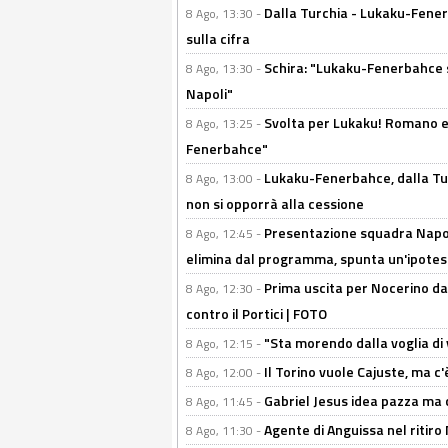
Dalla Turchia - Lukaku-Fener
8 Ago, 13:30 -
sulla cifra
Schira: "Lukaku-Fenerbahce si
8 Ago, 13:30 -
Napoli"
Svolta per Lukaku! Romano e 
8 Ago, 13:25 -
Fenerbahce"
Lukaku-Fenerbahce, dalla Turc
8 Ago, 13:00 -
non si opporrà alla cessione
Presentazione squadra Napoli
8 Ago, 12:45 -
elimina dal programma, spunta un'ipotes
Prima uscita per Nocerino da
8 Ago, 12:30 -
contro il Portici | FOTO
"Sta morendo dalla voglia di 
8 Ago, 12:15 -
Il Torino vuole Cajuste, ma c
8 Ago, 12:00 -
Gabriel Jesus idea pazza ma c
8 Ago, 11:45 -
Agente di Anguissa nel ritiro 
8 Ago, 11:30 -