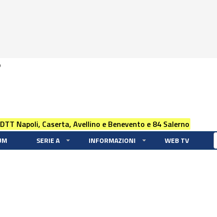
0
 DTT Napoli, Caserta, Avellino e Benevento e 84 Salerno
UM
SERIE A
INFORMAZIONI
WEB TV