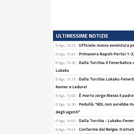
ULTIMISSIME NOTIZIE
Ufficiale: nuova avventura per
8 Ago, 16:15 -
Primavera Napoli-Portici 1-3,
8 Ago, 15:45 -
Dalla Turchia: il Fenerbahce 
8 Ago, 15:30 -
Lukaku
Dalla Turchia: Lukaku-Fenerba
8 Ago, 15:15 -
Kamer e Ledure!
È morto Jorge Messi: il padre
8 Ago, 15:00 -
Pedullà: "ADL non avrebbe ma
8 Ago, 14:30 -
degli agenti"
Dalla Turchia - Lukaku-Fenerb
8 Ago, 14:05 -
Conferme dal Belgio: trattativ
8 Ago, 13:45 -