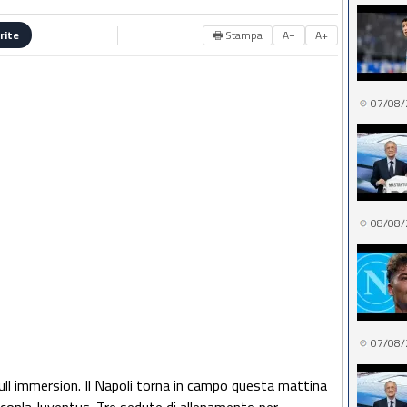
🖶 Stampa
A−
A+
rite
07/08/
08/08/
07/08/
full immersion. Il Napoli torna in campo questa mattina