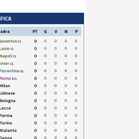
IFICA
uadra
PT
G
V
N
P
Juventus
0
0
0
0
0
CL
Lazio
0
0
0
0
0
CL
Napoli
0
0
0
0
0
CL
Inter
0
0
0
0
0
CL
Fiorentina
0
0
0
0
0
EL
Roma
0
0
0
0
0
ECL
Milan
0
0
0
0
0
Udinese
0
0
0
0
0
Bologna
0
0
0
0
0
Lecce
0
0
0
0
0
Parma
0
0
0
0
0
Torino
0
0
0
0
0
Atalanta
0
0
0
0
0
Genoa
0
0
0
0
0