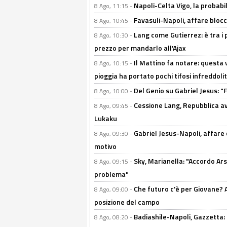
Napoli-Celta Vigo, la probabi
8 Ago, 11:15 -
Favasuli-Napoli, affare bloc
8 Ago, 10:45 -
Lang come Gutierrez: è tra i p
8 Ago, 10:30 -
prezzo per mandarlo all'Ajax
Il Mattino fa notare: questa v
8 Ago, 10:15 -
pioggia ha portato pochi tifosi infreddolit
Del Genio su Gabriel Jesus: "F
8 Ago, 10:00 -
Cessione Lang, Repubblica avv
8 Ago, 09:45 -
Lukaku
Gabriel Jesus-Napoli, affare c
8 Ago, 09:30 -
motivo
Sky, Marianella: "Accordo Ars
8 Ago, 09:15 -
problema"
Che futuro c'è per Giovane? Al
8 Ago, 09:00 -
posizione del campo
Badiashile-Napoli, Gazzetta: 
8 Ago, 08:20 -