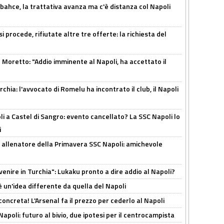
bahce, la trattativa avanza ma c'è distanza col Napoli
 procede, rifiutate altre tre offerte: la richiesta del
Moretto: "Addio imminente al Napoli, ha accettato il
hia: l'avvocato di Romelu ha incontrato il club, il Napoli
 a Castel di Sangro: evento cancellato? La SSC Napoli lo
i
 allenatore della Primavera SSC Napoli: amichevole
venire in Turchia": Lukaku pronto a dire addio al Napoli?
'è un'idea differente da quella del Napoli
oncreta! L'Arsenal fa il prezzo per cederlo al Napoli
Napoli: futuro al bivio, due ipotesi per il centrocampista