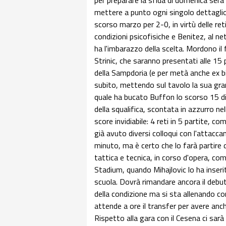
per preparare la sfida di domenica sera
mettere a punto ogni singolo dettaglio,
scorso marzo per 2-0, in virtù delle reti
condizioni psicofisiche e Benitez, al n
ha l'imbarazzo della scelta. Mordono il 
Strinic, che saranno presentati alle 15 
della Sampdoria (e per metà anche ex b
subito, mettendo sul tavolo la sua grand
quale ha bucato Buffon lo scorso 15 di
della squalifica, scontata in azzurro n
score invidiabile: 4 reti in 5 partite, c
già avuto diversi colloqui con l'attaccan
minuto, ma è certo che lo farà partire 
tattica e tecnica, in corso d'opera, co
Stadium, quando Mihajlovic lo ha inserit
scuola. Dovrà rimandare ancora il debut
della condizione ma si sta allenando con
attende a ore il transfer per avere anch
Rispetto alla gara con il Cesena ci sar