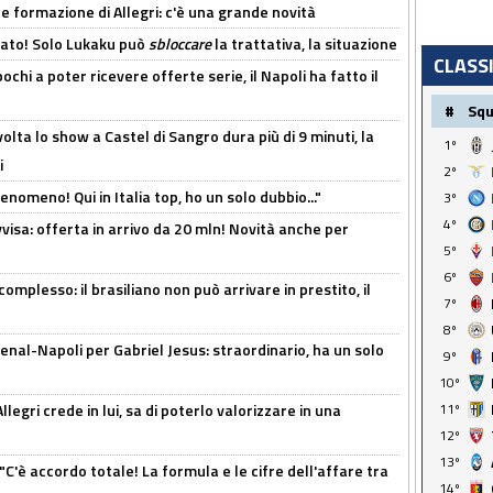
le formazione di Allegri: c'è una grande novità
cato! Solo Lukaku può
sbloccare
la trattativa, la situazione
CLASS
ochi a poter ricevere offerte serie, il Napoli ha fatto il
#
Sq
olta lo show a Castel di Sangro dura più di 9 minuti, la
1º
i
2º
enomeno! Qui in Italia top, ho un solo dubbio..."
3º
4º
isa: offerta in arrivo da 20 mln! Novità anche per
5º
6º
omplesso: il brasiliano non può arrivare in prestito, il
7º
8º
enal-Napoli per Gabriel Jesus: straordinario, ha un solo
9º
10º
legri crede in lui, sa di poterlo valorizzare in una
11º
12º
13º
"C'è accordo totale! La formula e le cifre dell'affare tra
14º