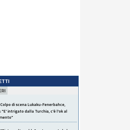
LETTI
ERI
Colpo di scena Lukaku-Fenerbahce,
"E' intrigato dalla Turchia, c'è l'ok al
imento"