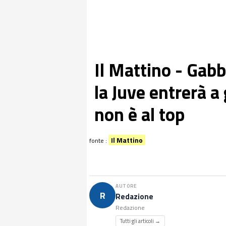
Il Mattino - Gabb
la Juve entrerà a 
non è al top
Il Mattino
fonte :
AUTORE
R
Redazione
Redazione
Tutti gli articoli →