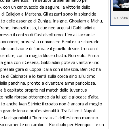
 conla Juventus. Tre sedute di allenamento per
 con un canovaccio da seguire, la vittoria dello
 di Callejon e Mertens. Gli azzurri sono in splendide
06/08/
etto delle assenze di Zuniga, Insigne, Ghoulam e Michu,
freno, innanzitutto, i due neo acquisti Gabbiadini e
presso il centro di Castelvolturno. L'ex attaccante
ianconero) proverà a convincere Benitez a schierarlo
e condizione di forma e il gioiello di sinistro con il
cembre, con la maglia blucerchiata. Non solo. Prima
ella gara con il Cesena, Gabbiadini poteva vantare uno
ompresala gara di Coppa Italia con il Brescia. Benitez ha
te di Calcinate e lo terrà sulla corda sino all'ultimo
dalla panchina, pronto a diventare arma pericolosa,
me è capitato proprio nel match dello Juventus
o nella ripresa ottenendo da lui gol e giocate d'alta
to anche Ivan Strinic: il croato non è ancora al meglio
 grande lena e professionalità. Tra l'altro il Napoli
e la disponibilità "burocratica" dell'esterno mancino.
à sicuramente un cambio - Koulibaly per Henrique - e un