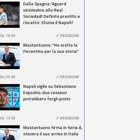
Dalla Spagna: ‘Aguerd
vicinissimo alla Real
Sociedad! Definito prestito e
riscatto’. Sfuma il Napoli?
26, 16:30
REDAZIONE
Mastantuono: "Ho scelto la
Fiorentina per la sua storia"
26, 05:30
REDAZIONE
Napoli vigile su Sebastiano
Esposito: due cessioni
potrebbero fargli posto
26, 13:30
REDAZIONE
Mastantuono firma in Serie A,
stasera il suo arrivo in Italia