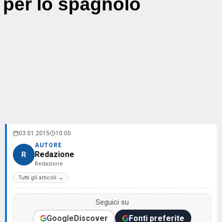
per lo spagnolo
03.01.2015
10:00
AUTORE
Redazione
R
Redazione
Tutti gli articoli →
Seguici su
Google
Discover
Fonti preferite