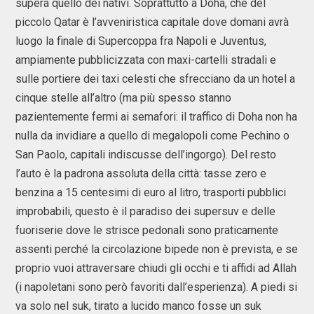
supera quello dei nativi. Soprattutto a Doha, che del
piccolo Qatar è l’avveniristica capitale dove domani avrà
luogo la finale di Supercoppa fra Napoli e Juventus,
ampiamente pubblicizzata con maxi-cartelli stradali e
sulle portiere dei taxi celesti che sfrecciano da un hotel a
cinque stelle all’altro (ma più spesso stanno
pazientemente fermi ai semafori: il traffico di Doha non ha
nulla da invidiare a quello di megalopoli come Pechino o
San Paolo, capitali indiscusse dell’ingorgo). Del resto
l’auto è la padrona assoluta della città: tasse zero e
benzina a 15 centesimi di euro al litro, trasporti pubblici
improbabili, questo è il paradiso dei supersuv e delle
fuoriserie dove le strisce pedonali sono praticamente
assenti perché la circolazione bipede non è prevista, e se
proprio vuoi attraversare chiudi gli occhi e ti affidi ad Allah
(i napoletani sono però favoriti dall’esperienza). A piedi si
va solo nel suk, tirato a lucido manco fosse un suk