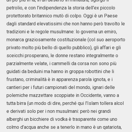
petrolio, e con l’indipendenza la storia dell’ex piccolo
protettorato britannico mutò di colpo. Oggi è un Paese
dagli standard elevatissimi che non hanno però travolto le
tradizioni e le regole musulmane: lo governa un emiro,
monarca graziosamente costituzionale (col suo aeroporto
privato molto più bello di quello pubblico), gli affari e gli
sceicchi prosperano, le donne restano integralmente o
parzialmente velate, i cammelli da corsa non sono più
guidati da beduini ma hanno in groppa robottini che li
frustano, criminalità è in apparenza parola ignota, e i
cantieri per i futuri campionati del mondo, ignari delle
polemiche mazzettare scoppiate in Occidente, vanno a
tutta birra (un modo di dire, perché qui l’Islam tollera alcol
e derivati solo per i non musulmani: però nei grandi
alberghi un bicchiere di vodka è trasparente come uno
colmo d’acqua anche se a tenerlo in mano è un qatariota,