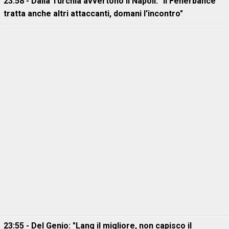
23:58 - Dalla Turchia avvertono il Napoli: "Il Fenerbahce
tratta anche altri attaccanti, domani l'incontro"
23:55 - Del Genio: "Lang il migliore, non capisco il