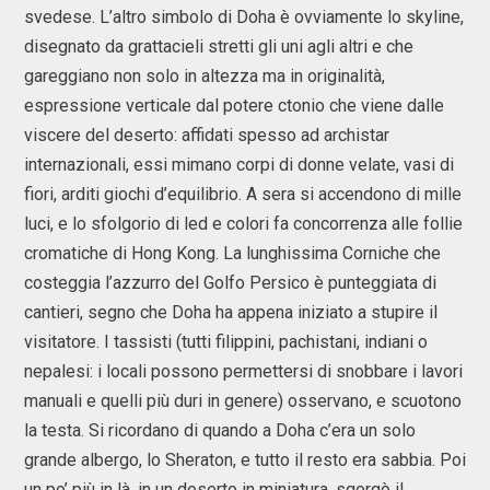
svedese. L’altro simbolo di Doha è ovviamente lo skyline,
disegnato da grattacieli stretti gli uni agli altri e che
gareggiano non solo in altezza ma in originalità,
espressione verticale dal potere ctonio che viene dalle
viscere del deserto: affidati spesso ad archistar
internazionali, essi mimano corpi di donne velate, vasi di
fiori, arditi giochi d’equilibrio. A sera si accendono di mille
luci, e lo sfolgorio di led e colori fa concorrenza alle follie
cromatiche di Hong Kong. La lunghissima Corniche che
costeggia l’azzurro del Golfo Persico è punteggiata di
cantieri, segno che Doha ha appena iniziato a stupire il
visitatore. I tassisti (tutti filippini, pachistani, indiani o
nepalesi: i locali possono permettersi di snobbare i lavori
manuali e quelli più duri in genere) osservano, e scuotono
la testa. Si ricordano di quando a Doha c’era un solo
grande albergo, lo Sheraton, e tutto il resto era sabbia. Poi
un po’ più in là, in un deserto in miniatura, sgorgò il