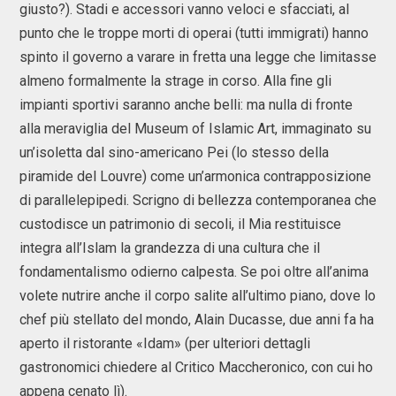
giusto?). Stadi e accessori vanno veloci e sfacciati, al
punto che le troppe morti di operai (tutti immigrati) hanno
spinto il governo a varare in fretta una legge che limitasse
almeno formalmente la strage in corso. Alla fine gli
impianti sportivi saranno anche belli: ma nulla di fronte
alla meraviglia del Museum of Islamic Art, immaginato su
un’isoletta dal sino-americano Pei (lo stesso della
piramide del Louvre) come un’armonica contrapposizione
di parallelepipedi. Scrigno di bellezza contemporanea che
custodisce un patrimonio di secoli, il Mia restituisce
integra all’Islam la grandezza di una cultura che il
fondamentalismo odierno calpesta. Se poi oltre all’anima
volete nutrire anche il corpo salite all’ultimo piano, dove lo
chef più stellato del mondo, Alain Ducasse, due anni fa ha
aperto il ristorante «Idam» (per ulteriori dettagli
gastronomici chiedere al Critico Maccheronico, con cui ho
appena cenato lì).