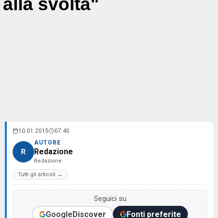
alla svolta"
10.01.2015
07:40
AUTORE
Redazione
R
Redazione
Tutti gli articoli →
Seguici su
Google
Discover
Fonti preferite