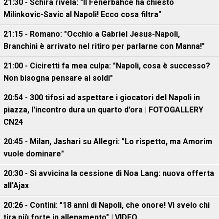
21:30 - Schira rivela: "Il Fenerbahce ha chiesto
Milinkovic-Savic al Napoli! Ecco cosa filtra"
21:15 - Romano: "Occhio a Gabriel Jesus-Napoli,
Branchini è arrivato nel ritiro per parlarne con Manna!"
21:00 - Ciciretti fa mea culpa: "Napoli, cosa è successo?
Non bisogna pensare ai soldi"
20:54 - 300 tifosi ad aspettare i giocatori del Napoli in
piazza, l'incontro dura un quarto d'ora | FOTOGALLERY
CN24
20:45 - Milan, Jashari su Allegri: "Lo rispetto, ma Amorim
vuole dominare"
20:30 - Si avvicina la cessione di Noa Lang: nuova offerta
all'Ajax
20:26 - Contini: "18 anni di Napoli, che onore! Vi svelo chi
tira più forte in allenamento" | VIDEO