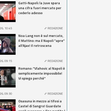
Gatti-Napoli: la Juve spara
una cifra fuori mercato per
cederlo adesso
26, 10:45
REDAZIONE
Noa Lang non è sul mercato,
Il Mattino: ma il Napoli "apre"
all'Ajax! Il retroscena
26, 09:15
REDAZIONE
Romano: "Vlahovic al Napoli è
semplicemente impossibile!
Vi spiego perché"
26, 09:30
REDAZIONE
Osasuna in mezzo ai tifosi a
Castel di Sangro! Guardate
cos'è successo a fine partita |