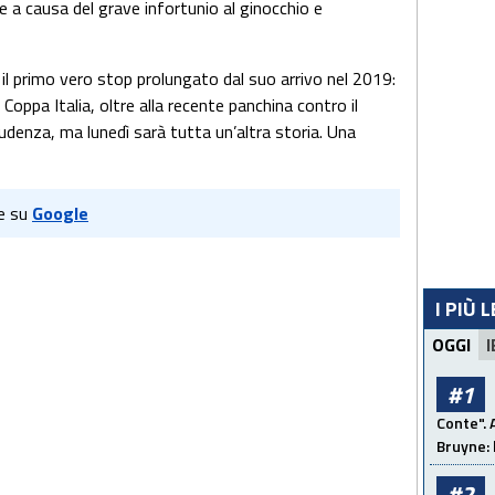
e a causa del grave infortunio al ginocchio e
o il primo vero stop prolungato dal suo arrivo nel 2019:
Coppa Italia, oltre alla recente panchina contro il
rudenza, ma lunedì sarà tutta un’altra storia. Una
e su
Google
I PIÙ 
OGGI
I
#1
Conte". 
Bruyne: 
#2