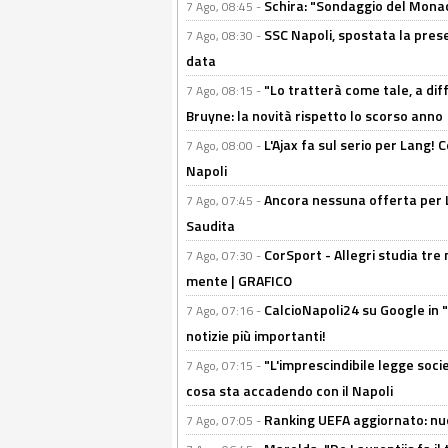
Schira: "Sondaggio del Monac
7 Ago, 08:45 -
SSC Napoli, spostata la pres
7 Ago, 08:30 -
data
"Lo tratterà come tale, a dif
7 Ago, 08:15 -
Bruyne: la novità rispetto lo scorso anno
L'Ajax fa sul serio per Lang! C
7 Ago, 08:00 -
Napoli
Ancora nessuna offerta per Lu
7 Ago, 07:45 -
Saudita
CorSport - Allegri studia tre 
7 Ago, 07:30 -
mente | GRAFICO
CalcioNapoli24 su Google in "
7 Ago, 07:16 -
notizie più importanti!
"L'imprescindibile legge socie
7 Ago, 07:15 -
cosa sta accadendo con il Napoli
Ranking UEFA aggiornato: nuov
7 Ago, 07:05 -