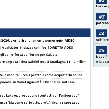
Lukaku p
#3
potrebbe
#4
soffiare
li 2026, giorno 8: allenamento pomeriggio | VIDEO
, 4 calciatori in piazza coi tifosi | DIRETTA VIDEO
#5
gli dell'offerta del Torino per Cajuste
Napoli? 
nere segreta l'idea Gabriel Jesus! Guadagna 11-12 milioni
e la pos
e in vendita! Ecco il prezzo e come acquistarla online
li piomba su Nayef Aguerd! È il Piano B se saltasse
a su Lukaku, proseguono i contatti con l'entourage"
cci: "Ma come sei brutto, bro". Arriva la risposta del