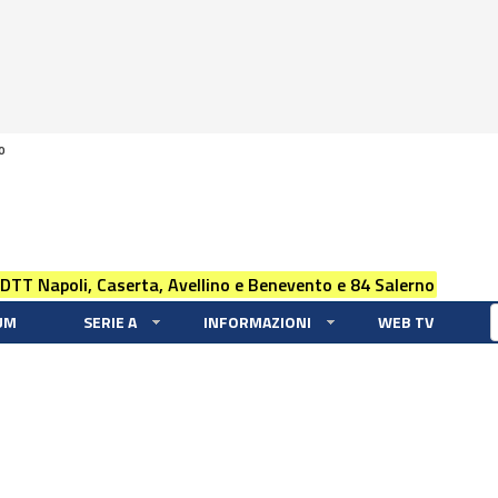
0
 DTT Napoli, Caserta, Avellino e Benevento e 84 Salerno
UM
SERIE A
INFORMAZIONI
WEB TV