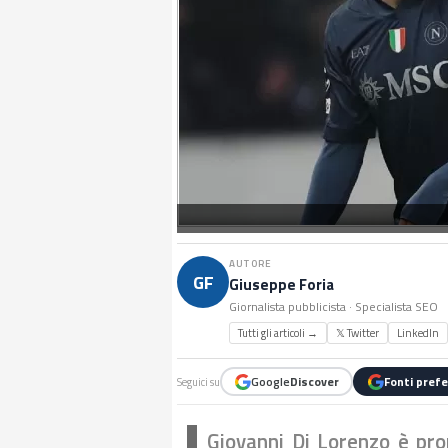
AUTORE
GF
Giuseppe Foria
Giornalista pubblicista · Specialista SEO
Tutti gli articoli →
𝕏 Twitter
LinkedIn
Google
Discover
Fonti prefe
Seguici su
Giovanni Di Lorenzo è pro