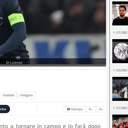
07/08/
Di Lorenzo
06/08/
Facebook
Instagram
07/08/
🖶 Stampa
A−
A+
rite
nto a tornare in campo e lo farà dopo