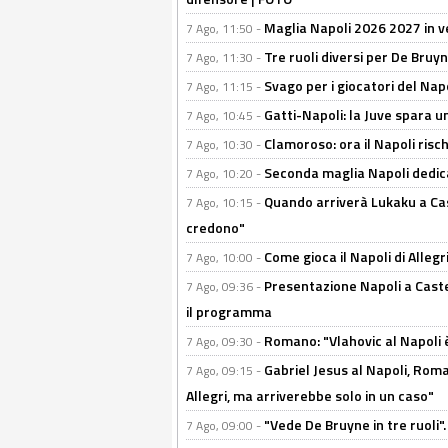
Maglia Napoli 2026 2027 in ve
7 Ago, 11:50 -
Tre ruoli diversi per De Bru
7 Ago, 11:30 -
Svago per i giocatori del Nap
7 Ago, 11:15 -
Gatti-Napoli: la Juve spara 
7 Ago, 10:45 -
Clamoroso: ora il Napoli risch
7 Ago, 10:30 -
Seconda maglia Napoli dedica
7 Ago, 10:20 -
Quando arriverà Lukaku a Cast
7 Ago, 10:15 -
credono"
Come gioca il Napoli di Alleg
7 Ago, 10:00 -
Presentazione Napoli a Castel
7 Ago, 09:36 -
il programma
Romano: "Vlahovic al Napoli 
7 Ago, 09:30 -
Gabriel Jesus al Napoli, Rom
7 Ago, 09:15 -
Allegri, ma arriverebbe solo in un caso"
"Vede De Bruyne in tre ruoli".
7 Ago, 09:00 -