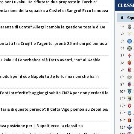
o per Lukaku! Ha rifiutato due proposte in Turchia"
CLASS
entazione della squadra a Castel di Sangro! Ecco la nuova
#
Sq
ferenza di Conte". Allegri cambia la gestione totale di De
1º
2º
3º
ontatti tra Cruijff e l'agente, pronti 25 milioni più bonus al
4º
5º
kaku! Il Fenerbahce si è fatto avanti, "no" all'Arabia
6º
7º
moduli per il suo Napoli: tutte le formazioni che ha in
8º
9º
10º
Fonti preferite": aggiungi subito CN24 per non perderti le
11º
12º
taria di questo periodo". Il Celta Vigo piomba su Zeballos:
13º
14º
a posizione per il Napoli, ecco la classifica
15º