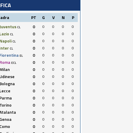
IFICA
uadra
PT
G
V
N
P
Juventus
0
0
0
0
0
CL
Lazio
0
0
0
0
0
CL
Napoli
0
0
0
0
0
CL
Inter
0
0
0
0
0
CL
Fiorentina
0
0
0
0
0
EL
Roma
0
0
0
0
0
ECL
Milan
0
0
0
0
0
Udinese
0
0
0
0
0
Bologna
0
0
0
0
0
Lecce
0
0
0
0
0
Parma
0
0
0
0
0
Torino
0
0
0
0
0
Atalanta
0
0
0
0
0
Genoa
0
0
0
0
0
Como
0
0
0
0
0