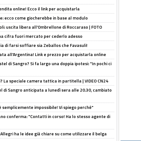
ndita online! Ecco il link per acquistarla
yne: ecco come giocherebbe in base al modulo
oli: uscita libera all'Ombrellone di Roccaraso | FOTO
una cifra fuori mercato per cederlo adesso
ia di farsi soffiare sia Zeballos che Favasuli!
ta all'Argentina! Link e prezzo per acquistarla online
el di Sangro? Si fa largo una doppia ipotesi: "In pochi ci
ri? La speciale camera tattica in partitella | VIDEO CN24
 di Sangro anticipata a lunedì sera alle 20.30, cambiato
è semplicemente impossibile! Vi spiego perché"
ano conferma: "Contatti in corso! Ha lo stesso agente di
 Allegri ha le idee già chiare su come utilizzare il belga