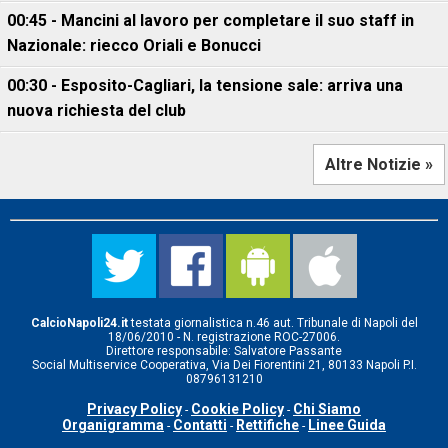
00:45 - Mancini al lavoro per completare il suo staff in
Nazionale: riecco Oriali e Bonucci
00:30 - Esposito-Cagliari, la tensione sale: arriva una
nuova richiesta del club
Altre Notizie »
CalcioNapoli24.it
testata giornalistica n.46 aut. Tribunale di Napoli del
18/06/2010 - N. registrazione ROC-27006.
Direttore responsabile: Salvatore Passante
Social Multiservice Cooperativa, Via Dei Fiorentini 21, 80133 Napoli P.I.
08796131210
Privacy Policy
Cookie Policy
Chi Siamo
-
-
Organigramma
Contatti
Rettifiche
Linee Guida
-
-
-