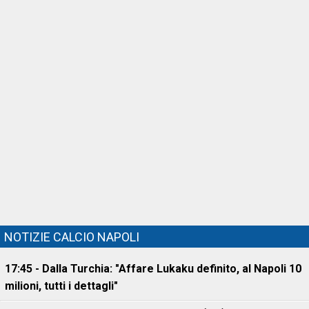
NOTIZIE CALCIO NAPOLI
17:45 - Dalla Turchia: "Affare Lukaku definito, al Napoli 10
milioni, tutti i dettagli"