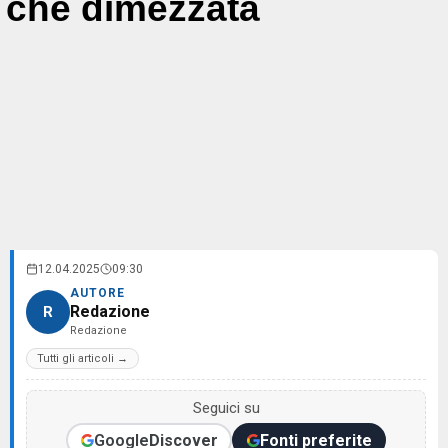
che dimezzata
12.04.2025
09:30
AUTORE
Redazione
R
Redazione
Tutti gli articoli →
Seguici su
Google
Discover
Fonti preferite