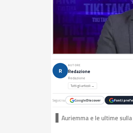
AUTORE
R
Redazione
Redazione
Tutti gli articoli →
Google
Discover
Fonti prefe
Seguici su
Auriemma e le ultime sull