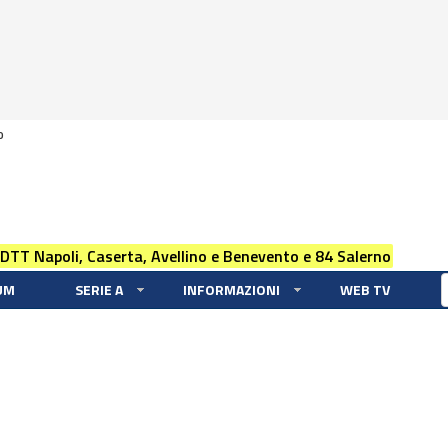
0
 DTT Napoli, Caserta, Avellino e Benevento e 84 Salerno
UM
SERIE A
INFORMAZIONI
WEB TV