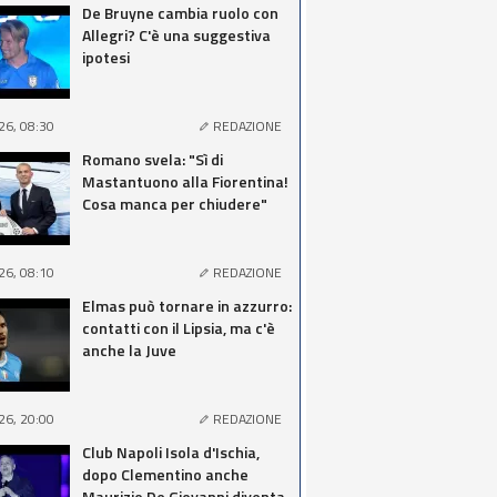
De Bruyne cambia ruolo con
Allegri? C'è una suggestiva
ipotesi
26, 08:30
REDAZIONE
Romano svela: "Sì di
Mastantuono alla Fiorentina!
Cosa manca per chiudere"
26, 08:10
REDAZIONE
Elmas può tornare in azzurro:
contatti con il Lipsia, ma c'è
anche la Juve
26, 20:00
REDAZIONE
Club Napoli Isola d'Ischia,
dopo Clementino anche
Maurizio De Giovanni diventa