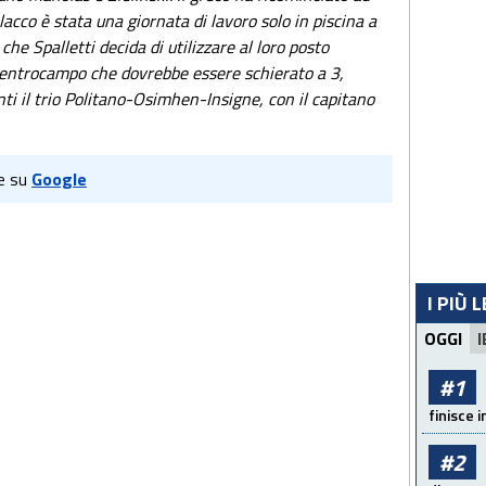
olacco è stata una giornata di lavoro solo in piscina a
che Spalletti decida di utilizzare al loro posto
entrocampo che dovrebbe essere schierato a 3,
ti il trio Politano-Osimhen-Insigne, con il capitano
e su
Google
I PIÙ 
OGGI
I
#1
finisce i
#2