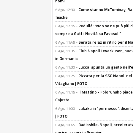
nomi
Come stanno McTominay, Rafa 
6 Ago, 12:30 -
fisiche
Pedullà: "Non se ne può più de
6 Ago, 12:15 -
sempre a Gatti. Novità su Favasuli"
Serata relax in ritiro per il N
6 Ago, 11:45 -
Club Napoli Leverkusen, nuovo
6 Ago, 11:35 -
in Germania
Lucca: spunta un gesto nell'
6 Ago, 11:30 -
Pizzata per la SSC Napoli nel 
6 Ago, 11:25 -
Vitagliano | FOTO
Il Mattino - Folorunsho piace
6 Ago, 11:15 -
Cajuste
Lukaku in "permesso", diserta
6 Ago, 11:00 -
| FOTO
Badiashile-Napoli, accelerata
6 Ago, 10:45 -
deciso: azzurri o Premier