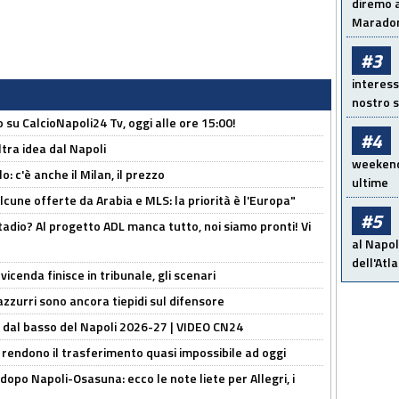
diremo a
Maradon
#3
interess
nostro s
o su CalcioNapoli24 Tv, oggi alle ore 15:00!
#4
ltra idea dal Napoli
weekend!
: c'è anche il Milan, il prezzo
ultime
alcune offerte da Arabia e MLS: la priorità è l'Europa"
#5
adio? Al progetto ADL manca tutto, noi siamo pronti! Vi
al Napol
dell'Atl
icenda finisce in tribunale, gli scenari
 azzurri sono ancora tiepidi sul difensore
a dal basso del Napoli 2026-27 | VIDEO CN24
 rendono il trasferimento quasi impossibile ad oggi
dopo Napoli-Osasuna: ecco le note liete per Allegri, i