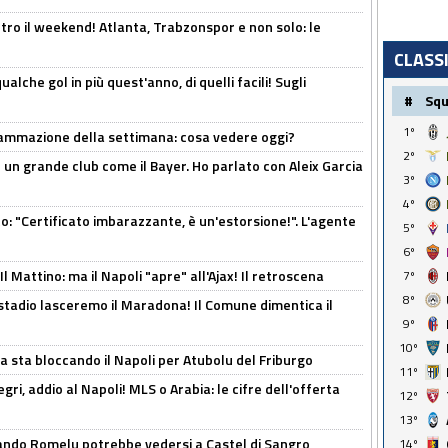
tro il weekend! Atlanta, Trabzonspor e non solo: le
CLASS
alche gol in più quest'anno, di quelli facili! Sugli
#
Sq
1º
rammazione della settimana: cosa vedere oggi?
2º
in un grande club come il Bayer. Ho parlato con Aleix Garcia
3º
4º
ito: "Certificato imbarazzante, è un'estorsione!". L'agente
5º
6º
 Mattino: ma il Napoli "apre" all'Ajax! Il retroscena
7º
8º
 stadio lasceremo il Maradona! Il Comune dimentica il
9º
10º
a sta bloccando il Napoli per Atubolu del Friburgo
11º
ri, addio al Napoli! MLS o Arabia: le cifre dell'offerta
12º
13º
ando Romelu potrebbe vedersi a Castel di Sangro
14º