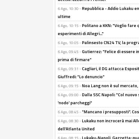
Repubblica - Addio Lukaku en
6 Ago, 10:30 -
ultime
Politano a KKN: "Voglio fare qu
6 Ago, 10:15 -
esperimenti di Allegri..."
Palinsesto CN24 TV, la prog
6 Ago, 10:05 -
Gutierrez: "Felice di essere 
6 Ago, 09:45 -
prima di firmare"
Cagliari, il DG attacca Espos
6 Ago, 09:31 -
Giuffredi: "Lo denuncio"
Noa Lang non è sul mercato, Il
6 Ago, 09:15 -
Dalla SSC Napoli: "Col nuovo
6 Ago, 09:00 -
'nodo' parcheggi"
"Mancano i presupposti". Cos
6 Ago, 08:45 -
Lukaku non incrocerà mai Alleg
6 Ago, 08:30 -
dell'Atlanta United
Lukaku-Napoli, Gazzetta: qu
6 Ago, 08:15 -