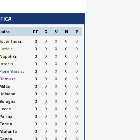
IFICA
uadra
PT
G
V
N
P
Juventus
0
0
0
0
0
CL
Lazio
0
0
0
0
0
CL
Napoli
0
0
0
0
0
CL
Inter
0
0
0
0
0
CL
Fiorentina
0
0
0
0
0
EL
Roma
0
0
0
0
0
ECL
Milan
0
0
0
0
0
Udinese
0
0
0
0
0
Bologna
0
0
0
0
0
Lecce
0
0
0
0
0
Parma
0
0
0
0
0
Torino
0
0
0
0
0
Atalanta
0
0
0
0
0
Genoa
0
0
0
0
0