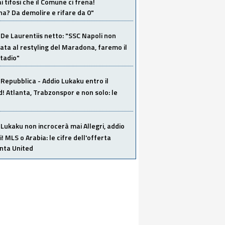
i tifosi che il Comune ci frena!
a? Da demolire e rifare da 0"
De Laurentiis netto: "SSC Napoli non
ata al restyling del Maradona, faremo il
tadio"
Repubblica - Addio Lukaku entro il
 Atlanta, Trabzonspor e non solo: le
Lukaku non incrocerà mai Allegri, addio
i! MLS o Arabia: le cifre dell'offerta
anta United