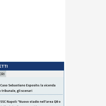
LETTI
ERI
Caso Sebastiano Esposito: la vicenda
n tribunale, gli scenari
SSC Napoli: "Nuovo stadio nell'area Q8 o