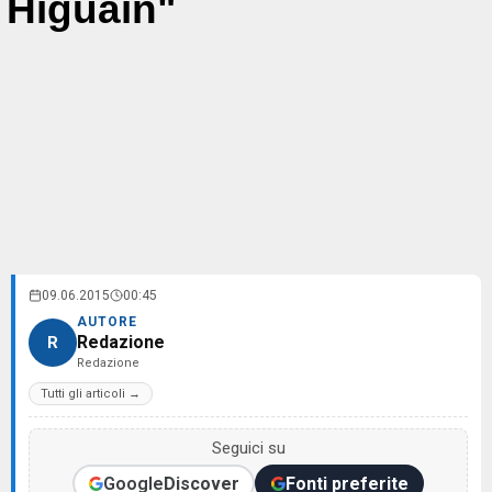
Higuain"
09.06.2015
00:45
AUTORE
Redazione
R
Redazione
Tutti gli articoli →
Seguici su
Google
Discover
Fonti preferite