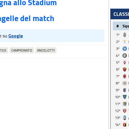
ogna allo Stadium
CLASS
agelle del match
#
Sq
1º
e su
Google
2º
3º
NTUS
CAMPIONATO
ANCELOTTI
4º
5º
6º
7º
8º
9º
10º
11º
12º
13º
14º