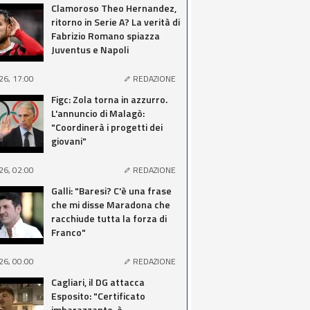
Clamoroso Theo Hernandez,
ritorno in Serie A? La verità di
Fabrizio Romano spiazza
Juventus e Napoli
26, 17:00
REDAZIONE
Figc: Zola torna in azzurro.
L'annuncio di Malagò:
"Coordinerà i progetti dei
giovani"
26, 02:00
REDAZIONE
Galli: "Baresi? C'è una frase
che mi disse Maradona che
racchiude tutta la forza di
Franco"
26, 00:00
REDAZIONE
Cagliari, il DG attacca
Esposito: "Certificato
imbarazzante, è