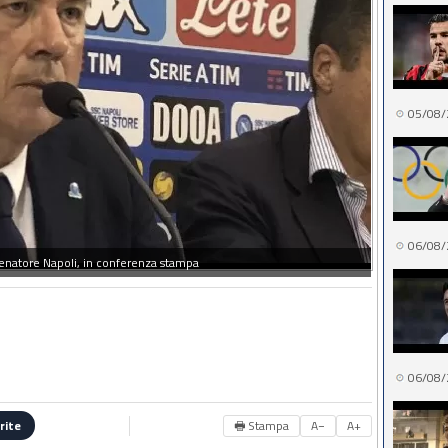
05/08/
06/08/
llenatore Napoli, in conferenza stampa
06/08/
🖶 Stampa
A−
A+
rite