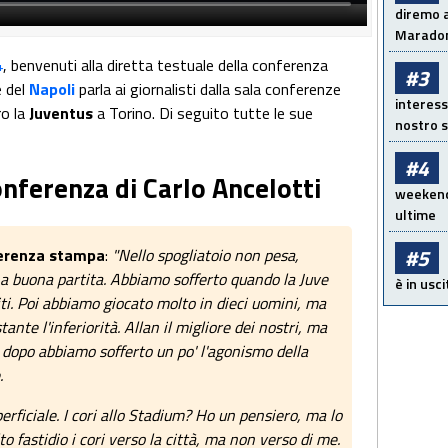
diremo a
Maradon
4
, benvenuti alla diretta testuale della conferenza
#3
e del
Napoli
parla ai giornalisti dalla sala conferenze
interess
ro la
Juventus
a Torino. Di seguito tutte le sue
nostro s
#4
onferenza di Carlo Ancelotti
weekend!
ultime
#5
ferenza stampa
:
"Nello spogliatoio non pesa,
na buona partita. Abbiamo sofferto quando la Juve
è in usci
ti. Poi abbiamo giocato molto in dieci uomini, ma
ante l'inferiorità. Allan il migliore dei nostri, ma
i dopo abbiamo sofferto un po' l'agonismo della
e.
perficiale. I cori allo Stadium? Ho un pensiero, ma lo
 fastidio i cori verso la città, ma non verso di me.