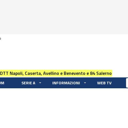
0
 DTT Napoli, Caserta, Avellino e Benevento e 84 Salerno
UM
SERIE A
INFORMAZIONI
WEB TV