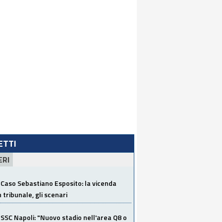
LETTI
ERI
Caso Sebastiano Esposito: la vicenda
n tribunale, gli scenari
SSC Napoli: "Nuovo stadio nell'area Q8 o