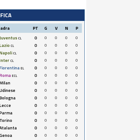
IFICA
uadra
PT
G
V
N
P
Juventus
0
0
0
0
0
CL
Lazio
0
0
0
0
0
CL
Napoli
0
0
0
0
0
CL
Inter
0
0
0
0
0
CL
Fiorentina
0
0
0
0
0
EL
Roma
0
0
0
0
0
ECL
Milan
0
0
0
0
0
Udinese
0
0
0
0
0
Bologna
0
0
0
0
0
Lecce
0
0
0
0
0
Parma
0
0
0
0
0
Torino
0
0
0
0
0
Atalanta
0
0
0
0
0
Genoa
0
0
0
0
0