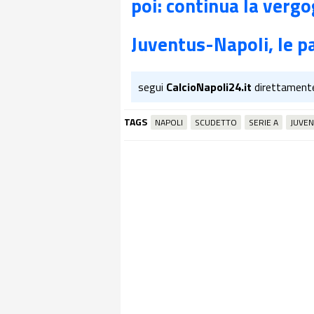
poi: continua la verg
Juventus-Napoli, le p
segui
CalcioNapoli24.it
direttament
TAGS
NAPOLI
SCUDETTO
SERIE A
JUVE