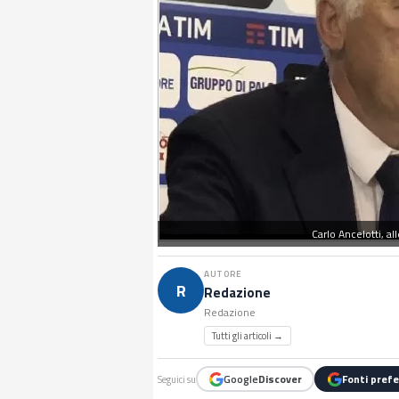
Carlo Ancelotti, a
AUTORE
R
Redazione
Redazione
Tutti gli articoli →
Google
Discover
Fonti prefe
Seguici su