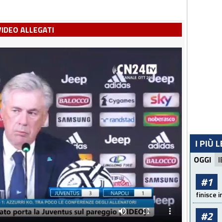
VIDEO ALLEGATI
I PIÙ 
OGGI
I
#1
finisce i
#2