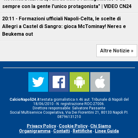
sempre con la gente l'unico protagonista" | VIDEO CN24
20:11 - Formazioni ufficiali Napoli-Celta, le scelte di
Allegri a Castel di Sangro: gioca McTominay! Neres e
Beukema out
Altre Notizie »
CalcioNapoli24.it
testata giornalistica n.46 aut. Tribunale di Napoli del
18/06/2010 - N. registrazione ROC-27006.
Direttore responsabile: Salvatore Passante
Social Multiservice Cooperativa, Via Dei Fiorentini 21, 80133 Napoli P.I.
08796131210
Privacy Policy
Cookie Policy
Chi Siamo
-
-
Organigramma
Contatti
Rettifiche
Linee Guida
-
-
-