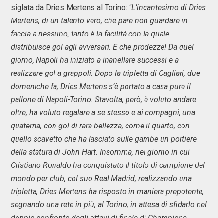
siglata da Dries Mertens al Torino:
"L
’incantesimo di Dries
Mertens, di un talento vero, che pare non guardare in
faccia a nessuno, tanto è la facilità con la quale
distribuisce gol agli avversari. E che prodezze! Da quel
giorno, Napoli ha iniziato a inanellare successi e a
realizzare gol a grappoli. Dopo la tripletta di Cagliari, due
domeniche fa, Dries Mertens s’è portato a casa pure il
pallone di Napoli-Torino. Stavolta, però, è voluto andare
oltre, ha voluto regalare a se stesso e ai compagni, una
quaterna, con gol di rara bellezza, come il quarto, con
quello scavetto che ha lasciato sulle gambe un portiere
della statura di John Hart. Insomma, nel giorno in cui
Cristiano Ronaldo ha conquistato il titolo di campione del
mondo per club, col suo Real Madrid, realizzando una
tripletta, Dries Mertens ha risposto in maniera prepotente,
segnando una rete in più, al Torino, in attesa di sfidarlo nel
doppio confronto degli ottavi di finale di Champions