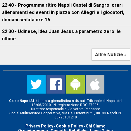
22:40 - Programma ritiro Napoli Castel di Sangro: orari
allenamenti ed eventi in piazza con Allegri e i giocatori,
domani seduta ore 16
22:30 - Udinese, idea Juan Jesus a parametro zero: le
ultime
Altre Notizie »
CalcioNapoli24.it
testata giornalistica n.46 aut. Tribunale di Napoli del
18/06/2010 - N. registrazione ROC-27006.
Direttore responsabile: Salvatore Passante
Social Multiservice Cooperativa, Via Dei Fiorentini 21, 80133 Napoli P.I.
08796131210
Privacy Policy
Cookie Policy
Chi Siamo
-
-
Organigramma
Contatti
Rettifiche
Linee Guida