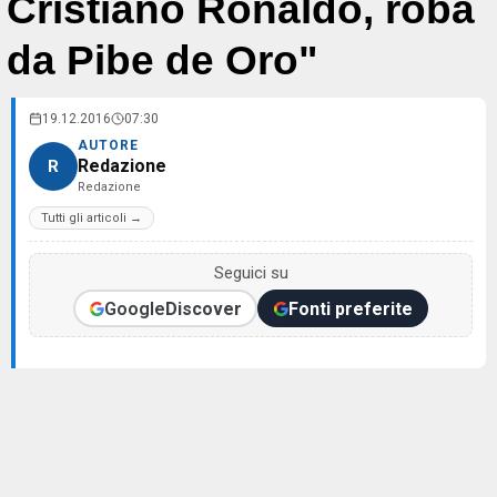
Cristiano Ronaldo, roba
da Pibe de Oro"
19.12.2016
07:30
AUTORE
Redazione
R
Redazione
Tutti gli articoli →
Seguici su
Google
Discover
Fonti preferite