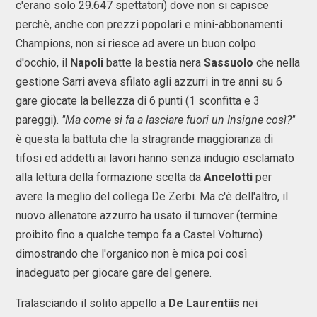
c'erano solo 29.647 spettatori) dove non si capisce
perchè, anche con prezzi popolari e mini-abbonamenti
Champions, non si riesce ad avere un buon colpo
d'occhio, il
Napoli
batte la bestia nera
Sassuolo
che nella
gestione Sarri aveva sfilato agli azzurri in tre anni su 6
gare giocate la bellezza di 6 punti (1 sconfitta e 3
pareggi).
"Ma come si fa a lasciare fuori un Insigne così?"
è questa la battuta che la stragrande maggioranza di
tifosi ed addetti ai lavori hanno senza indugio esclamato
alla lettura della formazione scelta da
Ancelotti
per
avere la meglio del collega De Zerbi. Ma c'è dell'altro, il
nuovo allenatore azzurro ha usato il turnover (termine
proibito fino a qualche tempo fa a Castel Volturno)
dimostrando che l'organico non è mica poi così
inadeguato per giocare gare del genere.
Tralasciando il solito appello a
De Laurentiis
nei