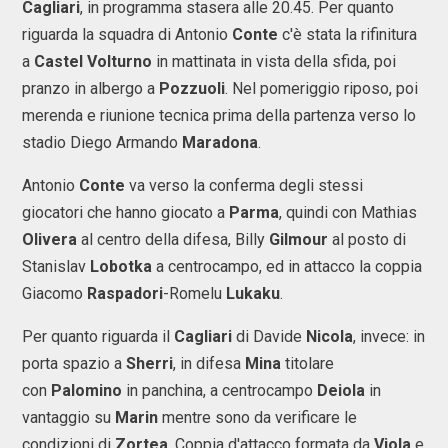
Cagliari
, in programma stasera alle 20.45. Per quanto
riguarda la squadra di Antonio
Conte
c'è stata la rifinitura
a
Castel
Volturno
in mattinata in vista della sfida, poi
pranzo in albergo a
Pozzuoli
. Nel pomeriggio riposo, poi
merenda e riunione tecnica prima della partenza verso lo
stadio Diego Armando
Maradona
.
Antonio
Conte
va verso la conferma degli stessi
giocatori che hanno giocato a
Parma
, quindi con Mathias
Olivera
al centro della difesa, Billy
Gilmour
al posto di
Stanislav
Lobotka
a centrocampo, ed in attacco la coppia
Giacomo
Raspadori
-Romelu
Lukaku
.
Per quanto riguarda il
Cagliari
di Davide
Nicola
, invece: in
porta spazio a
Sherri
, in difesa
Mina
titolare
con
Palomino
in panchina, a centrocampo
Deiola
in
vantaggio su
Marin
mentre sono da verificare le
condizioni di
Zortea
. Coppia d'attacco formata da
Viola
e