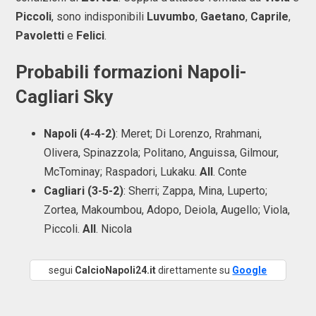
Piccoli
, sono indisponibili
Luvumbo
,
Gaetano
,
Caprile
,
Pavoletti
e
Felici
.
Probabili formazioni Napoli-
Cagliari Sky
Napoli (4-4-2)
: Meret; Di Lorenzo, Rrahmani,
Olivera, Spinazzola; Politano, Anguissa, Gilmour,
McTominay; Raspadori, Lukaku.
All
. Conte
Cagliari (3-5-2)
: Sherri; Zappa, Mina, Luperto;
Zortea, Makoumbou, Adopo, Deiola, Augello; Viola,
Piccoli.
All
. Nicola
segui
CalcioNapoli24.it
direttamente su
Google