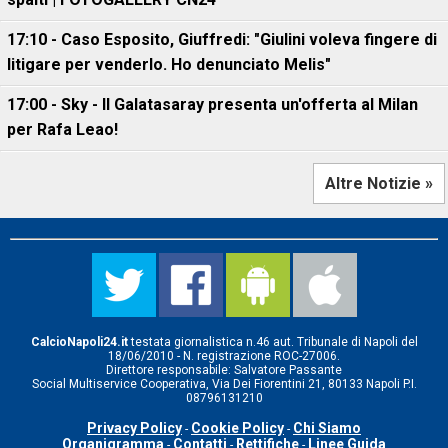
17:10 - Caso Esposito, Giuffredi: "Giulini voleva fingere di
litigare per venderlo. Ho denunciato Melis"
17:00 - Sky - Il Galatasaray presenta un'offerta al Milan
per Rafa Leao!
Altre Notizie »
CalcioNapoli24.it
testata giornalistica n.46 aut. Tribunale di Napoli del
18/06/2010 - N. registrazione ROC-27006.
Direttore responsabile: Salvatore Passante
Social Multiservice Cooperativa, Via Dei Fiorentini 21, 80133 Napoli P.I.
08796131210
Privacy Policy
Cookie Policy
Chi Siamo
-
-
Organigramma
Contatti
Rettifiche
Linee Guida
-
-
-